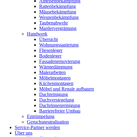
Ameisenbekämpfung
Rattenbekämpfung
Mäusebekämpfung
Wespenbekämpfung
Taubenabwehr
Mardervergrämung
Handwerk
Übersicht
Wohnungssanierung
Fliesenleger
Bodenleger
Fassadenrenovierung
Wärmedämmung
Malerarbeiten
Möbelmontagen
Küchenmontagen
Möbel und Regale aufbauen
Dachreinigung
Dachversiegelung
Dachrinnenreinigung
Barrierefreier Umbau
Entrümpelung
Geruchsneutralisation
Service-Partner werden
Über uns