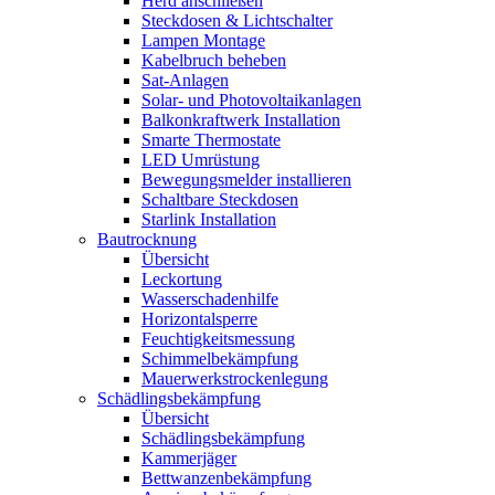
Herd anschließen
Steckdosen & Lichtschalter
Lampen Montage
Kabelbruch beheben
Sat-Anlagen
Solar- und Photovoltaikanlagen
Balkonkraftwerk Installation
Smarte Thermostate
LED Umrüstung
Bewegungsmelder installieren
Schaltbare Steckdosen
Starlink Installation
Bautrocknung
Übersicht
Leckortung
Wasserschadenhilfe
Horizontalsperre
Feuchtigkeitsmessung
Schimmelbekämpfung
Mauerwerkstrockenlegung
Schädlingsbekämpfung
Übersicht
Schädlingsbekämpfung
Kammerjäger
Bettwanzenbekämpfung