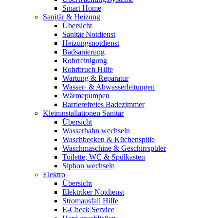
Smart Home
Sanitär & Heizung
Übersicht
Sanitär Notdienst
Heizungsnotdienst
Badsanierung
Rohrreinigung
Rohrbruch Hilfe
Wartung & Reparatur
Wasser- & Abwasserleitungen
Wärmepumpen
Barrierefreies Badezimmer
Kleininstallationen Sanitär
Übersicht
Wasserhahn wechseln
Waschbecken & Küchenspüle
Waschmaschine & Geschirrspüler
Toilette, WC & Spülkasten
Siphon wechseln
Elektro
Übersicht
Elektriker Notdienst
Stromausfall Hilfe
E-Check Service