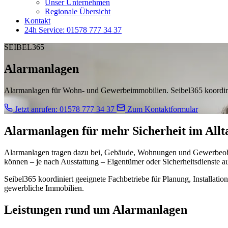
Unser Unternehmen
Regionale Übersicht
Kontakt
24h Service: 01578 777 34 37
SEIBEL365
Alarmanlagen
Alarmanlagen für Wohn- und Gewerbeimmobilien. Seibel365 koordinie
Jetzt anrufen: 01578 777 34 37
Zum Kontaktformular
Alarmanlagen für mehr Sicherheit im Allt
Alarmanlagen tragen dazu bei, Gebäude, Wohnungen und Gewerbeobjek
können – je nach Ausstattung – Eigentümer oder Sicherheitsdienste a
Seibel365 koordiniert geeignete Fachbetriebe für Planung, Installat
gewerbliche Immobilien.
Leistungen rund um Alarmanlagen