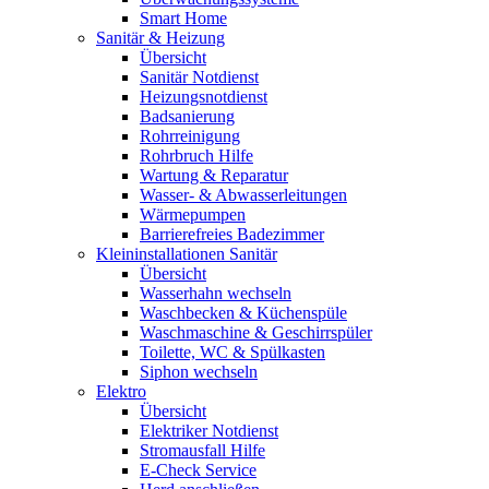
Smart Home
Sanitär & Heizung
Übersicht
Sanitär Notdienst
Heizungsnotdienst
Badsanierung
Rohrreinigung
Rohrbruch Hilfe
Wartung & Reparatur
Wasser- & Abwasserleitungen
Wärmepumpen
Barrierefreies Badezimmer
Kleininstallationen Sanitär
Übersicht
Wasserhahn wechseln
Waschbecken & Küchenspüle
Waschmaschine & Geschirrspüler
Toilette, WC & Spülkasten
Siphon wechseln
Elektro
Übersicht
Elektriker Notdienst
Stromausfall Hilfe
E-Check Service