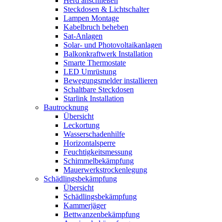
Herd anschließen
Steckdosen & Lichtschalter
Lampen Montage
Kabelbruch beheben
Sat-Anlagen
Solar- und Photovoltaikanlagen
Balkonkraftwerk Installation
Smarte Thermostate
LED Umrüstung
Bewegungsmelder installieren
Schaltbare Steckdosen
Starlink Installation
Bautrocknung
Übersicht
Leckortung
Wasserschadenhilfe
Horizontalsperre
Feuchtigkeitsmessung
Schimmelbekämpfung
Mauerwerkstrockenlegung
Schädlingsbekämpfung
Übersicht
Schädlingsbekämpfung
Kammerjäger
Bettwanzenbekämpfung