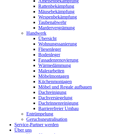
Ameisenbekämpfung
Rattenbekämpfung
Mäusebekämpfung
Wespenbekämpfung
Taubenabwehr
Mardervergrämung
Handwerk
Übersicht
Wohnungssanierung
Fliesenleger
Bodenleger
Fassadenrenovierung
Wärmedämmung
Malerarbeiten
Möbelmontagen
Küchenmontagen
Möbel und Regale aufbauen
Dachreinigung
Dachversiegelung
Dachrinnenreinigung
Barrierefreier Umbau
Entrümpelung
Geruchsneutralisation
Service-Partner werden
Über uns