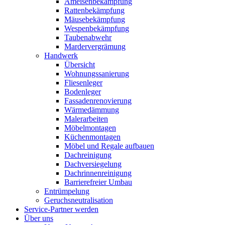
Ameisenbekämpfung
Rattenbekämpfung
Mäusebekämpfung
Wespenbekämpfung
Taubenabwehr
Mardervergrämung
Handwerk
Übersicht
Wohnungssanierung
Fliesenleger
Bodenleger
Fassadenrenovierung
Wärmedämmung
Malerarbeiten
Möbelmontagen
Küchenmontagen
Möbel und Regale aufbauen
Dachreinigung
Dachversiegelung
Dachrinnenreinigung
Barrierefreier Umbau
Entrümpelung
Geruchsneutralisation
Service-Partner werden
Über uns