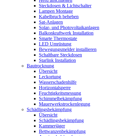
Herd anschließen
Steckdosen & Lichtschalter
Lampen Montage
Kabelbruch beheben
Sat-Anlagen
Solar- und Photovoltaikanlagen
Balkonkraftwerk Installation
Smarte Thermostate
LED Umrüstung
Bewegungsmelder installieren
Schaltbare Steckdosen
Starlink Installation
Bautrocknung
Übersicht
Leckortung
Wasserschadenhilfe
Horizontalsperre
Feuchtigkeitsmessung
Schimmelbekämpfung
Mauerwerkstrockenlegung
Schädlingsbekämpfung
Übersicht
Schädlingsbekämpfung
Kammerjäger
Bettwanzenbekämpfung