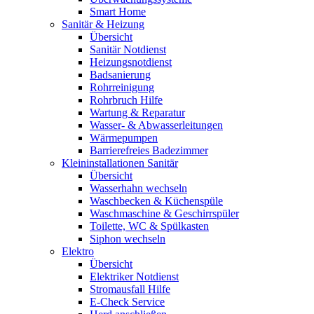
Smart Home
Sanitär & Heizung
Übersicht
Sanitär Notdienst
Heizungsnotdienst
Badsanierung
Rohrreinigung
Rohrbruch Hilfe
Wartung & Reparatur
Wasser- & Abwasserleitungen
Wärmepumpen
Barrierefreies Badezimmer
Kleininstallationen Sanitär
Übersicht
Wasserhahn wechseln
Waschbecken & Küchenspüle
Waschmaschine & Geschirrspüler
Toilette, WC & Spülkasten
Siphon wechseln
Elektro
Übersicht
Elektriker Notdienst
Stromausfall Hilfe
E-Check Service