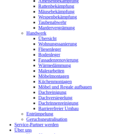
Ameisenbekämpfung
Rattenbekämpfung
Mäusebekämpfung
Wespenbekämpfung
Taubenabwehr
Mardervergrämung
Handwerk
Übersicht
Wohnungssanierung
Fliesenleger
Bodenleger
Fassadenrenovierung
Wärmedämmung
Malerarbeiten
Möbelmontagen
Küchenmontagen
Möbel und Regale aufbauen
Dachreinigung
Dachversiegelung
Dachrinnenreinigung
Barrierefreier Umbau
Entrümpelung
Geruchsneutralisation
Service-Partner werden
Über uns