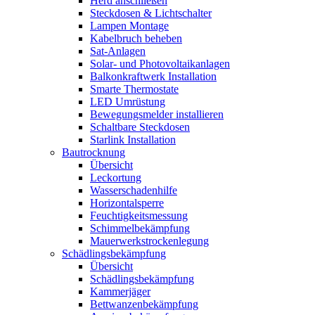
Herd anschließen
Steckdosen & Lichtschalter
Lampen Montage
Kabelbruch beheben
Sat-Anlagen
Solar- und Photovoltaikanlagen
Balkonkraftwerk Installation
Smarte Thermostate
LED Umrüstung
Bewegungsmelder installieren
Schaltbare Steckdosen
Starlink Installation
Bautrocknung
Übersicht
Leckortung
Wasserschadenhilfe
Horizontalsperre
Feuchtigkeitsmessung
Schimmelbekämpfung
Mauerwerkstrockenlegung
Schädlingsbekämpfung
Übersicht
Schädlingsbekämpfung
Kammerjäger
Bettwanzenbekämpfung