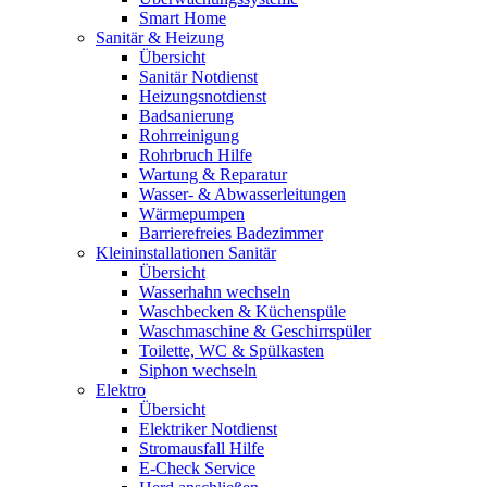
Smart Home
Sanitär & Heizung
Übersicht
Sanitär Notdienst
Heizungsnotdienst
Badsanierung
Rohrreinigung
Rohrbruch Hilfe
Wartung & Reparatur
Wasser- & Abwasserleitungen
Wärmepumpen
Barrierefreies Badezimmer
Kleininstallationen Sanitär
Übersicht
Wasserhahn wechseln
Waschbecken & Küchenspüle
Waschmaschine & Geschirrspüler
Toilette, WC & Spülkasten
Siphon wechseln
Elektro
Übersicht
Elektriker Notdienst
Stromausfall Hilfe
E-Check Service