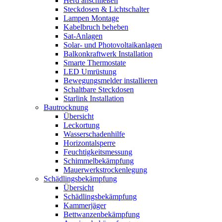
Herd anschließen
Steckdosen & Lichtschalter
Lampen Montage
Kabelbruch beheben
Sat-Anlagen
Solar- und Photovoltaikanlagen
Balkonkraftwerk Installation
Smarte Thermostate
LED Umrüstung
Bewegungsmelder installieren
Schaltbare Steckdosen
Starlink Installation
Bautrocknung
Übersicht
Leckortung
Wasserschadenhilfe
Horizontalsperre
Feuchtigkeitsmessung
Schimmelbekämpfung
Mauerwerkstrockenlegung
Schädlingsbekämpfung
Übersicht
Schädlingsbekämpfung
Kammerjäger
Bettwanzenbekämpfung