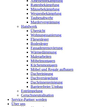
Ameisenbekämpfung
Rattenbekämpfung
Mäusebekämpfung
Wespenbekämpfung
Taubenabwehr
Mardervergrämung
Handwerk
Übersicht
Wohnungssanierung
Fliesenleger
Bodenleger
Fassadenrenovierung
Wärmedämmung
Malerarbeiten
Möbelmontagen
Küchenmontagen
Möbel und Regale aufbauen
Dachreinigung
Dachversiegelung
Dachrinnenreinigung
Barrierefreier Umbau
Entrümpelung
Geruchsneutralisation
Service-Partner werden
Über uns