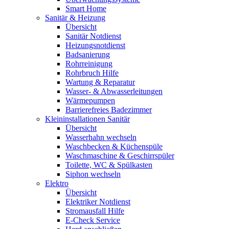
Smart Home
Sanitär & Heizung
Übersicht
Sanitär Notdienst
Heizungsnotdienst
Badsanierung
Rohrreinigung
Rohrbruch Hilfe
Wartung & Reparatur
Wasser- & Abwasserleitungen
Wärmepumpen
Barrierefreies Badezimmer
Kleininstallationen Sanitär
Übersicht
Wasserhahn wechseln
Waschbecken & Küchenspüle
Waschmaschine & Geschirrspüler
Toilette, WC & Spülkasten
Siphon wechseln
Elektro
Übersicht
Elektriker Notdienst
Stromausfall Hilfe
E-Check Service