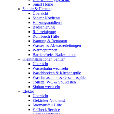
Smart Home
Sanitär & Heizung
Übersicht
Sanitär Notdienst
Heizungsnotdienst
Badsanierung
Rohrreinigung
Rohrbruch Hilfe
Wartung & Reparatur
Wasser- & Abwasserleitungen
Wärmepumpen
Barrierefreies Badezimmer
Kleininstallationen Sanitär
Übersicht
Wasserhahn wechseln
Waschbecken & Küchenspüle
Waschmaschine & Geschirrspüler
Toilette, WC & Spülkasten
Siphon wechseln
Elektro
Übersicht
Elektriker Notdienst
Stromausfall Hilfe
E-Check Service