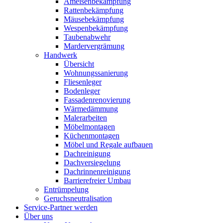
Ameisenbekämpfung
Rattenbekämpfung
Mäusebekämpfung
Wespenbekämpfung
Taubenabwehr
Mardervergrämung
Handwerk
Übersicht
Wohnungssanierung
Fliesenleger
Bodenleger
Fassadenrenovierung
Wärmedämmung
Malerarbeiten
Möbelmontagen
Küchenmontagen
Möbel und Regale aufbauen
Dachreinigung
Dachversiegelung
Dachrinnenreinigung
Barrierefreier Umbau
Entrümpelung
Geruchsneutralisation
Service-Partner werden
Über uns