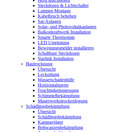
Herd anschließen
Steckdosen & Lichtschalter
Lampen Montage
Kabelbruch beheben
Sat-Anlagen
Solar- und Photovoltaikanlagen
Balkonkraftwerk Installation
Smarte Thermostate
LED Umrüstung
Bewegungsmelder installieren
Schaltbare Steckdosen
Starlink Installation
Bautrocknung
Übersicht
Leckortung
Wasserschadenhilfe
Horizontalsperre
Feuchtigkeitsmessung
Schimmelbekämpfung
Mauerwerkstrockenlegung
Schädlingsbekämpfung
Übersicht
Schädlingsbekämpfung
Kammerjäger
Bettwanzenbekämpfung