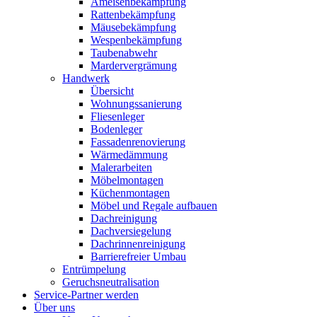
Ameisenbekämpfung
Rattenbekämpfung
Mäusebekämpfung
Wespenbekämpfung
Taubenabwehr
Mardervergrämung
Handwerk
Übersicht
Wohnungssanierung
Fliesenleger
Bodenleger
Fassadenrenovierung
Wärmedämmung
Malerarbeiten
Möbelmontagen
Küchenmontagen
Möbel und Regale aufbauen
Dachreinigung
Dachversiegelung
Dachrinnenreinigung
Barrierefreier Umbau
Entrümpelung
Geruchsneutralisation
Service-Partner werden
Über uns