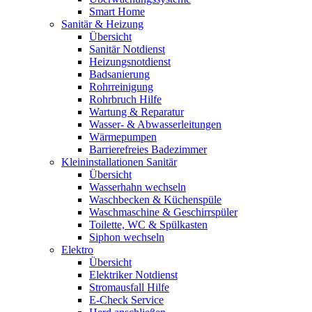
Smart Home
Sanitär & Heizung
Übersicht
Sanitär Notdienst
Heizungsnotdienst
Badsanierung
Rohrreinigung
Rohrbruch Hilfe
Wartung & Reparatur
Wasser- & Abwasserleitungen
Wärmepumpen
Barrierefreies Badezimmer
Kleininstallationen Sanitär
Übersicht
Wasserhahn wechseln
Waschbecken & Küchenspüle
Waschmaschine & Geschirrspüler
Toilette, WC & Spülkasten
Siphon wechseln
Elektro
Übersicht
Elektriker Notdienst
Stromausfall Hilfe
E-Check Service