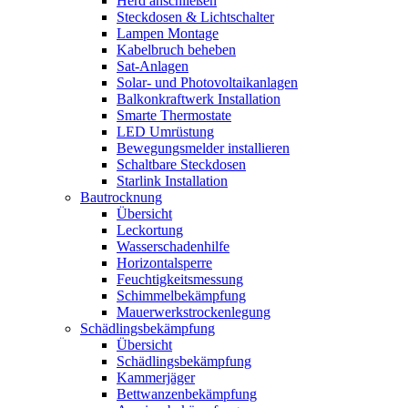
Herd anschließen
Steckdosen & Lichtschalter
Lampen Montage
Kabelbruch beheben
Sat-Anlagen
Solar- und Photovoltaikanlagen
Balkonkraftwerk Installation
Smarte Thermostate
LED Umrüstung
Bewegungsmelder installieren
Schaltbare Steckdosen
Starlink Installation
Bautrocknung
Übersicht
Leckortung
Wasserschadenhilfe
Horizontalsperre
Feuchtigkeitsmessung
Schimmelbekämpfung
Mauerwerkstrockenlegung
Schädlingsbekämpfung
Übersicht
Schädlingsbekämpfung
Kammerjäger
Bettwanzenbekämpfung