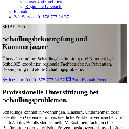
Unser Unternehmen
Regionale Übersicht
Kontakt
24h Service: 01578 777 34 37
SEIBEL365
Schädlingsbekaempfung und
Kammerjaeger
Übersicht rund um Schädlingsbekämpfung und Kammerjäger.
Seibel365 koordiniert regionale Fachbetriebe für Prävention,
Bekämpfung und akute Schädlingsprobleme.
Jetzt anrufen: 01578 777 34 37
Zum Kontaktformular
Professionelle Unterstützung bei
Schädlingsproblemen.
Schädlinge können in Wohnungen, Häusern, Unternehmen oder
öffentlichen Gebäuden unterschiedliche Probleme verursachen. Je
nach Art des Befalls sind schnelle Maßnahmen, fachgerechte
Bekämpfung oder langfristige Präventionskonzepte sinnvoll. Eine