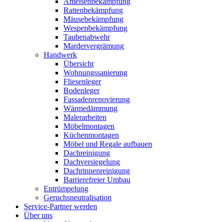
Ameisenbekämpfung
Rattenbekämpfung
Mäusebekämpfung
Wespenbekämpfung
Taubenabwehr
Mardervergrämung
Handwerk
Übersicht
Wohnungssanierung
Fliesenleger
Bodenleger
Fassadenrenovierung
Wärmedämmung
Malerarbeiten
Möbelmontagen
Küchenmontagen
Möbel und Regale aufbauen
Dachreinigung
Dachversiegelung
Dachrinnenreinigung
Barrierefreier Umbau
Entrümpelung
Geruchsneutralisation
Service-Partner werden
Über uns