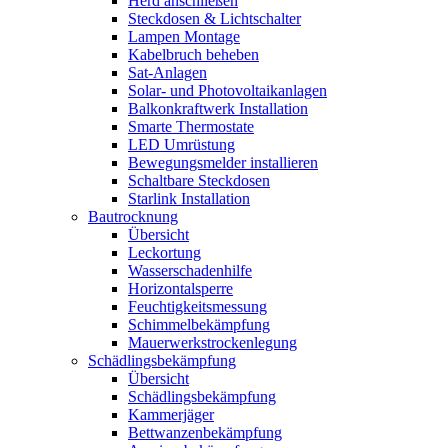
Herd anschließen
Steckdosen & Lichtschalter
Lampen Montage
Kabelbruch beheben
Sat-Anlagen
Solar- und Photovoltaikanlagen
Balkonkraftwerk Installation
Smarte Thermostate
LED Umrüstung
Bewegungsmelder installieren
Schaltbare Steckdosen
Starlink Installation
Bautrocknung
Übersicht
Leckortung
Wasserschadenhilfe
Horizontalsperre
Feuchtigkeitsmessung
Schimmelbekämpfung
Mauerwerkstrockenlegung
Schädlingsbekämpfung
Übersicht
Schädlingsbekämpfung
Kammerjäger
Bettwanzenbekämpfung