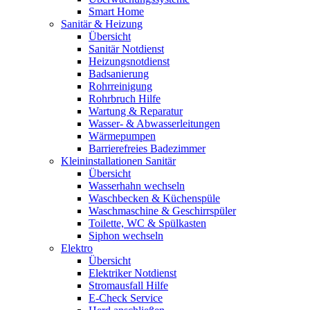
Smart Home
Sanitär & Heizung
Übersicht
Sanitär Notdienst
Heizungsnotdienst
Badsanierung
Rohrreinigung
Rohrbruch Hilfe
Wartung & Reparatur
Wasser- & Abwasserleitungen
Wärmepumpen
Barrierefreies Badezimmer
Kleininstallationen Sanitär
Übersicht
Wasserhahn wechseln
Waschbecken & Küchenspüle
Waschmaschine & Geschirrspüler
Toilette, WC & Spülkasten
Siphon wechseln
Elektro
Übersicht
Elektriker Notdienst
Stromausfall Hilfe
E-Check Service