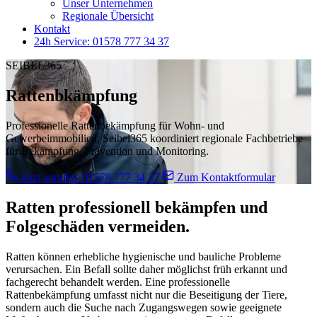
Unser Unternehmen
Regionale Übersicht
Kontakt
24h Service: 01578 777 34 37
SEIBEL365
Rattenbkämpfung
Professionelle Rattenbekämpfung für Wohn- und
Gewerbeimmobilien. Seibel365 koordiniert regionale Fachbetriebe
für Bekämpfung, Prävention und Monitoring.
Jetzt anrufen: 01578 777 34 37
Zum Kontaktformular
Ratten professionell bekämpfen und
Folgeschäden vermeiden.
Ratten können erhebliche hygienische und bauliche Probleme
verursachen. Ein Befall sollte daher möglichst früh erkannt und
fachgerecht behandelt werden. Eine professionelle
Rattenbekämpfung umfasst nicht nur die Beseitigung der Tiere,
sondern auch die Suche nach Zugangswegen sowie geeignete