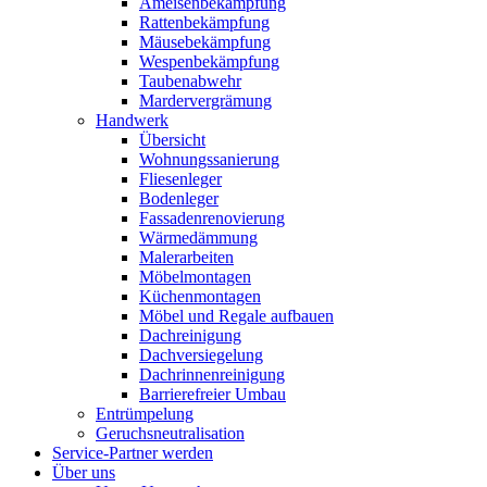
Ameisenbekämpfung
Rattenbekämpfung
Mäusebekämpfung
Wespenbekämpfung
Taubenabwehr
Mardervergrämung
Handwerk
Übersicht
Wohnungssanierung
Fliesenleger
Bodenleger
Fassadenrenovierung
Wärmedämmung
Malerarbeiten
Möbelmontagen
Küchenmontagen
Möbel und Regale aufbauen
Dachreinigung
Dachversiegelung
Dachrinnenreinigung
Barrierefreier Umbau
Entrümpelung
Geruchsneutralisation
Service-Partner werden
Über uns