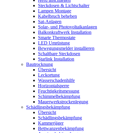
Herd anschließen
Steckdosen & Lichtschalter
Lampen Montage
Kabelbruch beheben
Sat-Anlagen
Solar- und Photovoltaikanlagen
Balkonkraftwerk Installation
Smarte Thermostate
LED Umrüstung
Bewegungsmelder installieren
Schaltbare Steckdosen
Starlink Installation
Bautrocknung
Übersicht
Leckortung
Wasserschadenhilfe
Horizontalsperre
Feuchtigkeitsmessung
Schimmelbekämpfung
Mauerwerkstrockenlegung
Schädlingsbekämpfung
Übersicht
Schädlingsbekämpfung
Kammerjäger
Bettwanzenbekämpfung