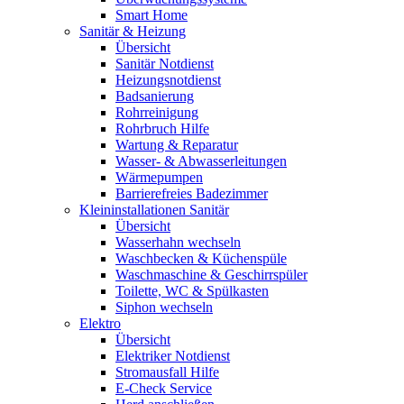
Smart Home
Sanitär & Heizung
Übersicht
Sanitär Notdienst
Heizungsnotdienst
Badsanierung
Rohrreinigung
Rohrbruch Hilfe
Wartung & Reparatur
Wasser- & Abwasserleitungen
Wärmepumpen
Barrierefreies Badezimmer
Kleininstallationen Sanitär
Übersicht
Wasserhahn wechseln
Waschbecken & Küchenspüle
Waschmaschine & Geschirrspüler
Toilette, WC & Spülkasten
Siphon wechseln
Elektro
Übersicht
Elektriker Notdienst
Stromausfall Hilfe
E-Check Service