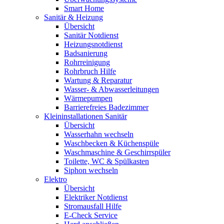
Smart Home
Sanitär & Heizung
Übersicht
Sanitär Notdienst
Heizungsnotdienst
Badsanierung
Rohrreinigung
Rohrbruch Hilfe
Wartung & Reparatur
Wasser- & Abwasserleitungen
Wärmepumpen
Barrierefreies Badezimmer
Kleininstallationen Sanitär
Übersicht
Wasserhahn wechseln
Waschbecken & Küchenspüle
Waschmaschine & Geschirrspüler
Toilette, WC & Spülkasten
Siphon wechseln
Elektro
Übersicht
Elektriker Notdienst
Stromausfall Hilfe
E-Check Service