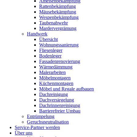
Ameisenbekämpfung
Rattenbekämpfung
Mäusebekämpfung
Wespenbekämpfung
Taubenabwehr
Mardervergrämung
Handwerk
Übersicht
Wohnungssanierung
Fliesenleger
Bodenleger
Fassadenrenovierung
Wärmedämmung
Malerarbeiten
Möbelmontagen
Küchenmontagen
Möbel und Regale aufbauen
Dachreinigung
Dachversiegelung
Dachrinnenreinigung
Barrierefreier Umbau
Entrümpelung
Geruchsneutralisation
Service-Partner werden
Über uns