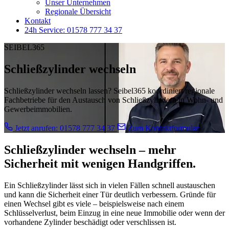
Unser Unternehmen
Regionale Übersicht
Kontakt
24h Service: 01578 777 34 37
SEIBEL365
Schließzylinder wechseln
Schließzylinder wechseln lassen? Seibel365 koordiniert regionale
Fachbetriebe für den Austausch von Schließzylindern in Wohn- und
Gewerbeimmobilien.
Jetzt anrufen: 01578 777 34 37
Zum Kontaktformular
Schließzylinder wechseln – mehr
Sicherheit mit wenigen Handgriffen.
Ein Schließzylinder lässt sich in vielen Fällen schnell austauschen
und kann die Sicherheit einer Tür deutlich verbessern. Gründe für
einen Wechsel gibt es viele – beispielsweise nach einem
Schlüsselverlust, beim Einzug in eine neue Immobilie oder wenn der
vorhandene Zylinder beschädigt oder verschlissen ist.