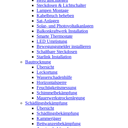
Herd anschließen
Steckdosen & Lichtschalter
Lampen Montage
Kabelbruch beheben
Sat-Anlagen
Solar- und Photovoltaikanlagen
Balkonkraftwerk Installation
Smarte Thermostate
LED Umrüstung
Bewegungsmelder installieren
Schaltbare Steckdosen
Starlink Installation
Bautrocknung
Übersicht
Leckortung
Wasserschadenhilfe
Horizontalsperre
Feuchtigkeitsmessung
Schimmelbekämpfung
Mauerwerkstrockenlegung
Schädlingsbekämpfung
Übersicht
Schädlingsbekämpfung
Kammerjäger
Bettwanzenbekämpfung