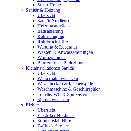
Smart Home
Sanitär & Heizung
Übersicht
Sanitär Notdienst
Heizungsnotdienst
Badsanierung
Rohrreinigung
Rohrbruch Hilfe
Wartung & Reparatur
Wasser- & Abwasserleitungen
Wärmepumpen
Barrierefreies Badezimmer
Kleininstallationen Sanitär
Übersicht
Wasserhahn wechseln
Waschbecken & Küchenspüle
Waschmaschine & Geschirrspüler
Toilette, WC & Spülkasten
Siphon wechseln
Elektro
Übersicht
Elektriker Notdienst
Stromausfall Hilfe
E-Check Service