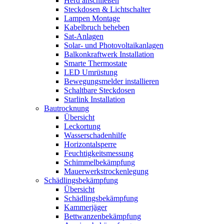
Herd anschließen
Steckdosen & Lichtschalter
Lampen Montage
Kabelbruch beheben
Sat-Anlagen
Solar- und Photovoltaikanlagen
Balkonkraftwerk Installation
Smarte Thermostate
LED Umrüstung
Bewegungsmelder installieren
Schaltbare Steckdosen
Starlink Installation
Bautrocknung
Übersicht
Leckortung
Wasserschadenhilfe
Horizontalsperre
Feuchtigkeitsmessung
Schimmelbekämpfung
Mauerwerkstrockenlegung
Schädlingsbekämpfung
Übersicht
Schädlingsbekämpfung
Kammerjäger
Bettwanzenbekämpfung