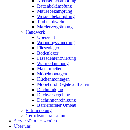
Ameisenbekämpfung
Rattenbekämpfung
Mäusebekämpfung
Wespenbekämpfung
Taubenabwehr
Mardervergrämung
Handwerk
Übersicht
Wohnungssanierung
Fliesenleger
Bodenleger
Fassadenrenovierung
Wärmedämmung
Malerarbeiten
Möbelmontagen
Küchenmontagen
Möbel und Regale aufbauen
Dachreinigung
Dachversiegelung
Dachrinnenreinigung
Barrierefreier Umbau
Entrümpelung
Geruchsneutralisation
Service-Partner werden
Über uns