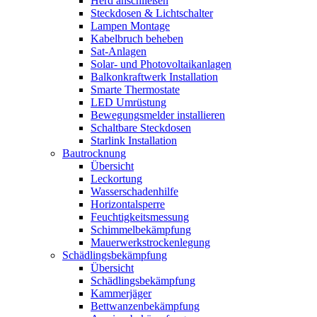
Herd anschließen
Steckdosen & Lichtschalter
Lampen Montage
Kabelbruch beheben
Sat-Anlagen
Solar- und Photovoltaikanlagen
Balkonkraftwerk Installation
Smarte Thermostate
LED Umrüstung
Bewegungsmelder installieren
Schaltbare Steckdosen
Starlink Installation
Bautrocknung
Übersicht
Leckortung
Wasserschadenhilfe
Horizontalsperre
Feuchtigkeitsmessung
Schimmelbekämpfung
Mauerwerkstrockenlegung
Schädlingsbekämpfung
Übersicht
Schädlingsbekämpfung
Kammerjäger
Bettwanzenbekämpfung