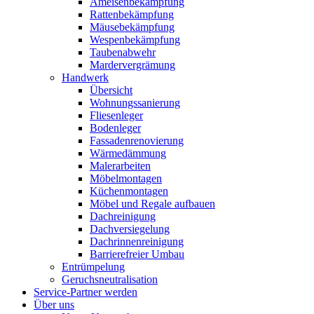
Ameisenbekämpfung
Rattenbekämpfung
Mäusebekämpfung
Wespenbekämpfung
Taubenabwehr
Mardervergrämung
Handwerk
Übersicht
Wohnungssanierung
Fliesenleger
Bodenleger
Fassadenrenovierung
Wärmedämmung
Malerarbeiten
Möbelmontagen
Küchenmontagen
Möbel und Regale aufbauen
Dachreinigung
Dachversiegelung
Dachrinnenreinigung
Barrierefreier Umbau
Entrümpelung
Geruchsneutralisation
Service-Partner werden
Über uns