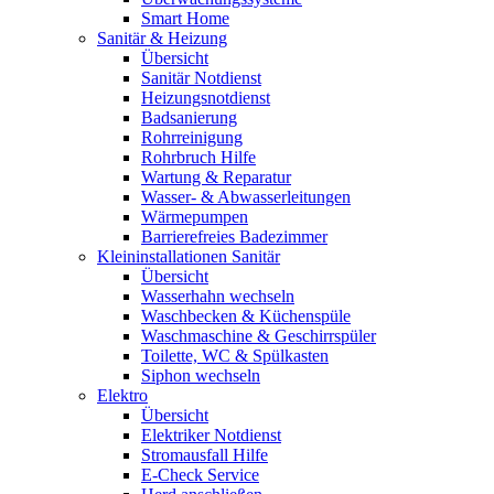
Smart Home
Sanitär & Heizung
Übersicht
Sanitär Notdienst
Heizungsnotdienst
Badsanierung
Rohrreinigung
Rohrbruch Hilfe
Wartung & Reparatur
Wasser- & Abwasserleitungen
Wärmepumpen
Barrierefreies Badezimmer
Kleininstallationen Sanitär
Übersicht
Wasserhahn wechseln
Waschbecken & Küchenspüle
Waschmaschine & Geschirrspüler
Toilette, WC & Spülkasten
Siphon wechseln
Elektro
Übersicht
Elektriker Notdienst
Stromausfall Hilfe
E-Check Service