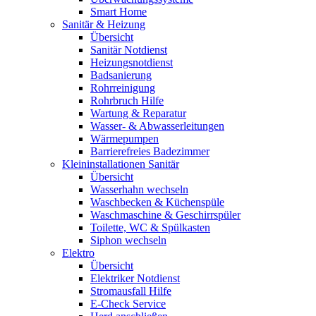
Smart Home
Sanitär & Heizung
Übersicht
Sanitär Notdienst
Heizungsnotdienst
Badsanierung
Rohrreinigung
Rohrbruch Hilfe
Wartung & Reparatur
Wasser- & Abwasserleitungen
Wärmepumpen
Barrierefreies Badezimmer
Kleininstallationen Sanitär
Übersicht
Wasserhahn wechseln
Waschbecken & Küchenspüle
Waschmaschine & Geschirrspüler
Toilette, WC & Spülkasten
Siphon wechseln
Elektro
Übersicht
Elektriker Notdienst
Stromausfall Hilfe
E-Check Service