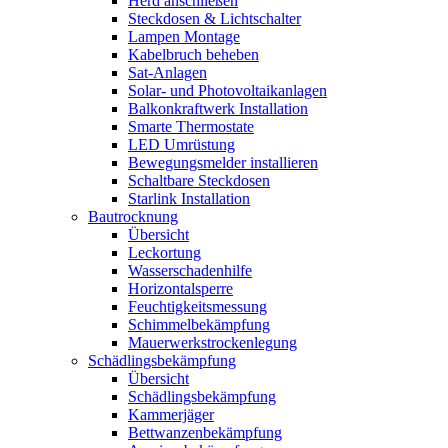
Herd anschließen
Steckdosen & Lichtschalter
Lampen Montage
Kabelbruch beheben
Sat-Anlagen
Solar- und Photovoltaikanlagen
Balkonkraftwerk Installation
Smarte Thermostate
LED Umrüstung
Bewegungsmelder installieren
Schaltbare Steckdosen
Starlink Installation
Bautrocknung
Übersicht
Leckortung
Wasserschadenhilfe
Horizontalsperre
Feuchtigkeitsmessung
Schimmelbekämpfung
Mauerwerkstrockenlegung
Schädlingsbekämpfung
Übersicht
Schädlingsbekämpfung
Kammerjäger
Bettwanzenbekämpfung