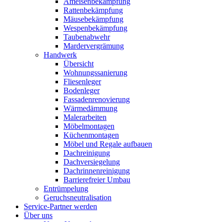
Ameisenbekämpfung
Rattenbekämpfung
Mäusebekämpfung
Wespenbekämpfung
Taubenabwehr
Mardervergrämung
Handwerk
Übersicht
Wohnungssanierung
Fliesenleger
Bodenleger
Fassadenrenovierung
Wärmedämmung
Malerarbeiten
Möbelmontagen
Küchenmontagen
Möbel und Regale aufbauen
Dachreinigung
Dachversiegelung
Dachrinnenreinigung
Barrierefreier Umbau
Entrümpelung
Geruchsneutralisation
Service-Partner werden
Über uns