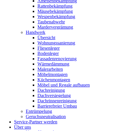
Ameisenbekämpfung
Rattenbekämpfung
Mäusebekämpfung
Wespenbekämpfung
Taubenabwehr
Mardervergrämung
Handwerk
Übersicht
Wohnungssanierung
Fliesenleger
Bodenleger
Fassadenrenovierung
Wärmedämmung
Malerarbeiten
Möbelmontagen
Küchenmontagen
Möbel und Regale aufbauen
Dachreinigung
Dachversiegelung
Dachrinnenreinigung
Barrierefreier Umbau
Entrümpelung
Geruchsneutralisation
Service-Partner werden
Über uns