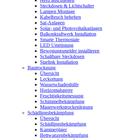
Herd anschließen
Steckdosen & Lichtschalter
Lampen Montage
Kabelbruch beheben
Sat-Anlagen
Solar- und Photovoltaikanlagen
Balkonkraftwerk Installation
Smarte Thermostate
LED Umrüstung
Bewegungsmelder installieren
Schaltbare Steckdosen
Starlink Installation
Bautrocknung
Übersicht
Leckortung
Wasserschadenhilfe
Horizontalsperre
Feuchtigkeitsmessung
Schimmelbekämpfung
Mauerwerkstrockenlegung
Schädlingsbekämpfung
Übersicht
Schädlingsbekämpfung
Kammerjäger
Bettwanzenbekämpfung