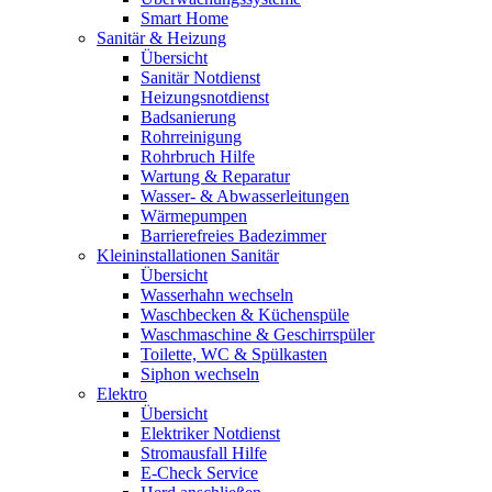
Smart Home
Sanitär & Heizung
Übersicht
Sanitär Notdienst
Heizungsnotdienst
Badsanierung
Rohrreinigung
Rohrbruch Hilfe
Wartung & Reparatur
Wasser- & Abwasserleitungen
Wärmepumpen
Barrierefreies Badezimmer
Kleininstallationen Sanitär
Übersicht
Wasserhahn wechseln
Waschbecken & Küchenspüle
Waschmaschine & Geschirrspüler
Toilette, WC & Spülkasten
Siphon wechseln
Elektro
Übersicht
Elektriker Notdienst
Stromausfall Hilfe
E-Check Service