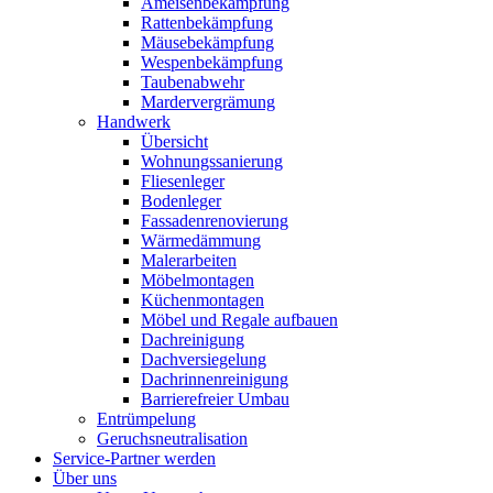
Ameisenbekämpfung
Rattenbekämpfung
Mäusebekämpfung
Wespenbekämpfung
Taubenabwehr
Mardervergrämung
Handwerk
Übersicht
Wohnungssanierung
Fliesenleger
Bodenleger
Fassadenrenovierung
Wärmedämmung
Malerarbeiten
Möbelmontagen
Küchenmontagen
Möbel und Regale aufbauen
Dachreinigung
Dachversiegelung
Dachrinnenreinigung
Barrierefreier Umbau
Entrümpelung
Geruchsneutralisation
Service-Partner werden
Über uns