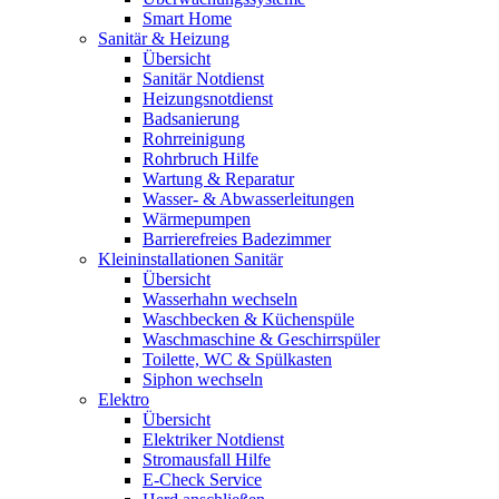
Smart Home
Sanitär & Heizung
Übersicht
Sanitär Notdienst
Heizungsnotdienst
Badsanierung
Rohrreinigung
Rohrbruch Hilfe
Wartung & Reparatur
Wasser- & Abwasserleitungen
Wärmepumpen
Barrierefreies Badezimmer
Kleininstallationen Sanitär
Übersicht
Wasserhahn wechseln
Waschbecken & Küchenspüle
Waschmaschine & Geschirrspüler
Toilette, WC & Spülkasten
Siphon wechseln
Elektro
Übersicht
Elektriker Notdienst
Stromausfall Hilfe
E-Check Service