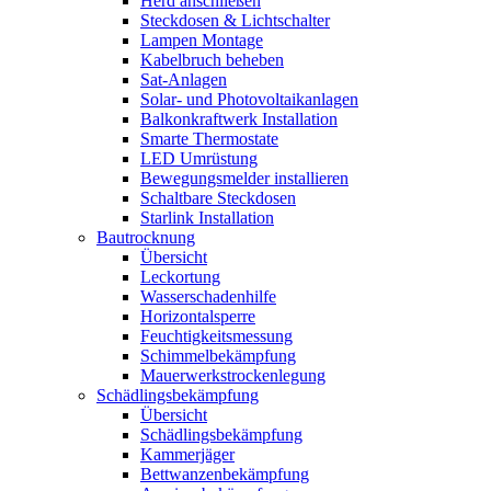
Herd anschließen
Steckdosen & Lichtschalter
Lampen Montage
Kabelbruch beheben
Sat-Anlagen
Solar- und Photovoltaikanlagen
Balkonkraftwerk Installation
Smarte Thermostate
LED Umrüstung
Bewegungsmelder installieren
Schaltbare Steckdosen
Starlink Installation
Bautrocknung
Übersicht
Leckortung
Wasserschadenhilfe
Horizontalsperre
Feuchtigkeitsmessung
Schimmelbekämpfung
Mauerwerkstrockenlegung
Schädlingsbekämpfung
Übersicht
Schädlingsbekämpfung
Kammerjäger
Bettwanzenbekämpfung