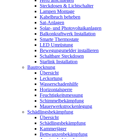
Herd anschließen
Steckdosen & Lichtschalter
Lampen Montage
Kabelbruch beheben
Sat-Anlagen
Solar- und Photovoltaikanlagen
Balkonkraftwerk Installation
Smarte Thermostate
LED Umrüstung
Bewegungsmelder installieren
Schaltbare Steckdosen
Starlink Installation
Bautrocknung
Übersicht
Leckortung
Wasserschadenhilfe
Horizontalsperre
Feuchtigkeitsmessung
Schimmelbekämpfung
Mauerwerkstrockenlegung
Schädlingsbekämpfung
Übersicht
Schädlingsbekämpfung
Kammerjäger
Bettwanzenbekämpfung