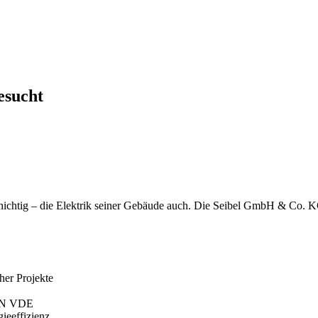
esucht
chichtig – die Elektrik seiner Gebäude auch. Die Seibel GmbH & Co. KG
her Projekte
DIN VDE
ieeffizienz