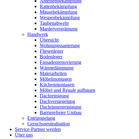
Ameisenbekämpfung
Rattenbekämpfung
Mäusebekämpfung
Wespenbekämpfung
Taubenabwehr
Mardervergrämung
Handwerk
Übersicht
Wohnungssanierung
Fliesenleger
Bodenleger
Fassadenrenovierung
Wärmedämmung
Malerarbeiten
Möbelmontagen
Küchenmontagen
Möbel und Regale aufbauen
Dachreinigung
Dachversiegelung
Dachrinnenreinigung
Barrierefreier Umbau
Entrümpelung
Geruchsneutralisation
Service-Partner werden
Über uns