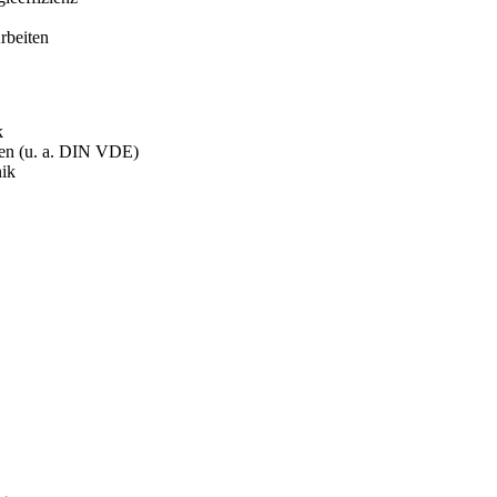
rbeiten
k
ten (u. a. DIN VDE)
nik