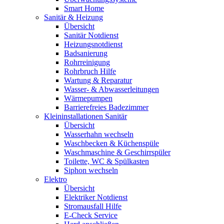
Smart Home
Sanitär & Heizung
Übersicht
Sanitär Notdienst
Heizungsnotdienst
Badsanierung
Rohrreinigung
Rohrbruch Hilfe
Wartung & Reparatur
Wasser- & Abwasserleitungen
Wärmepumpen
Barrierefreies Badezimmer
Kleininstallationen Sanitär
Übersicht
Wasserhahn wechseln
Waschbecken & Küchenspüle
Waschmaschine & Geschirrspüler
Toilette, WC & Spülkasten
Siphon wechseln
Elektro
Übersicht
Elektriker Notdienst
Stromausfall Hilfe
E-Check Service