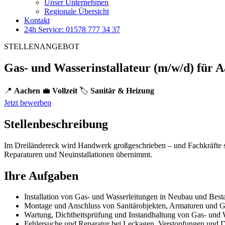
Unser Unternehmen
Regionale Übersicht
Kontakt
24h Service: 01578 777 34 37
STELLENANGEBOT
Gas- und Wasserinstallateur (m/w/d) für 
📍
Aachen
💼
Vollzeit
🏷️
Sanitär & Heizung
Jetzt bewerben
Stellenbeschreibung
Im Dreiländereck wird Handwerk großgeschrieben – und Fachkräfte si
Reparaturen und Neuinstallationen übernimmt.
Ihre Aufgaben
Installation von Gas- und Wasserleitungen in Neubau und Best
Montage und Anschluss von Sanitärobjekten, Armaturen und G
Wartung, Dichtheitsprüfung und Instandhaltung von Gas- und W
Fehlersuche und Reparatur bei Leckagen, Verstopfungen und