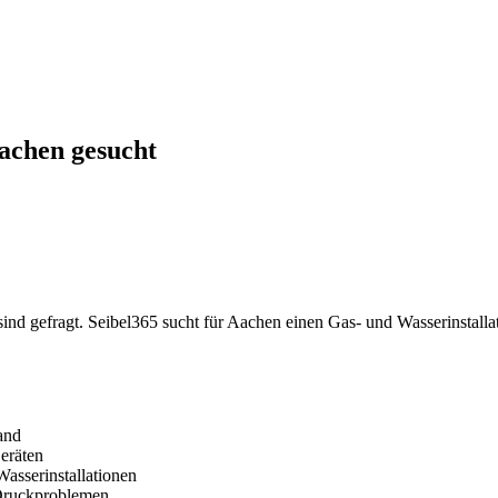
Aachen gesucht
nd gefragt. Seibel365 sucht für Aachen einen Gas- und Wasserinstallat
and
eräten
asserinstallationen
 Druckproblemen