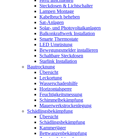
Herd anschließen
Steckdosen & Lichtschalter
Lampen Montage
Kabelbruch beheben
Sat-Anlagen
Solar- und Photovoltaikanlagen
Balkonkraftwerk Installation
Smarte Thermostate
LED Umrüstung
Bewegungsmelder installieren
Schaltbare Steckdosen
Starlink Installation
Bautrocknung
Übersicht
Leckortung
Wasserschadenhilfe
Horizontalsperre
Feuchtigkeitsmessung
Schimmelbekämpfung
Mauerwerkstrockenlegung
Schädlingsbekämpfung
Übersicht
Schädlingsbekämpfung
Kammerjäger
Bettwanzenbekämpfung