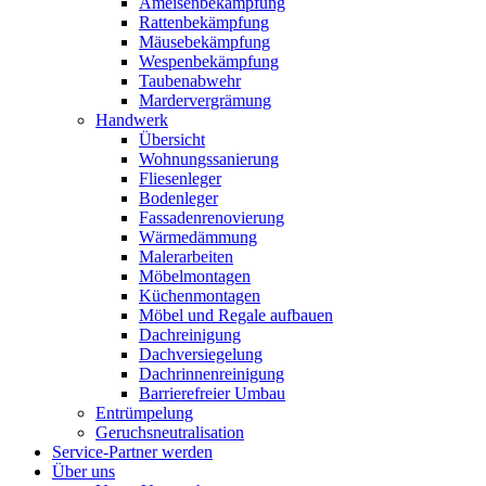
Ameisenbekämpfung
Rattenbekämpfung
Mäusebekämpfung
Wespenbekämpfung
Taubenabwehr
Mardervergrämung
Handwerk
Übersicht
Wohnungssanierung
Fliesenleger
Bodenleger
Fassadenrenovierung
Wärmedämmung
Malerarbeiten
Möbelmontagen
Küchenmontagen
Möbel und Regale aufbauen
Dachreinigung
Dachversiegelung
Dachrinnenreinigung
Barrierefreier Umbau
Entrümpelung
Geruchsneutralisation
Service-Partner werden
Über uns