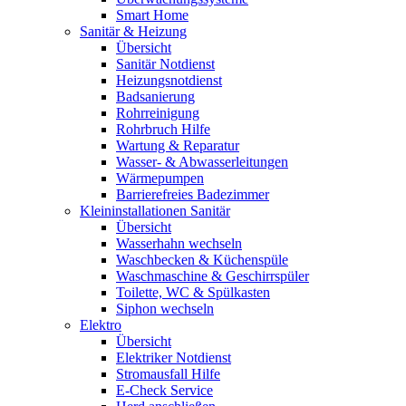
Smart Home
Sanitär & Heizung
Übersicht
Sanitär Notdienst
Heizungsnotdienst
Badsanierung
Rohrreinigung
Rohrbruch Hilfe
Wartung & Reparatur
Wasser- & Abwasserleitungen
Wärmepumpen
Barrierefreies Badezimmer
Kleininstallationen Sanitär
Übersicht
Wasserhahn wechseln
Waschbecken & Küchenspüle
Waschmaschine & Geschirrspüler
Toilette, WC & Spülkasten
Siphon wechseln
Elektro
Übersicht
Elektriker Notdienst
Stromausfall Hilfe
E-Check Service