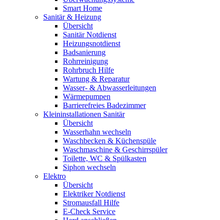
Smart Home
Sanitär & Heizung
Übersicht
Sanitär Notdienst
Heizungsnotdienst
Badsanierung
Rohrreinigung
Rohrbruch Hilfe
Wartung & Reparatur
Wasser- & Abwasserleitungen
Wärmepumpen
Barrierefreies Badezimmer
Kleininstallationen Sanitär
Übersicht
Wasserhahn wechseln
Waschbecken & Küchenspüle
Waschmaschine & Geschirrspüler
Toilette, WC & Spülkasten
Siphon wechseln
Elektro
Übersicht
Elektriker Notdienst
Stromausfall Hilfe
E-Check Service