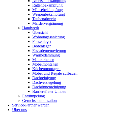
Ameisenbekämpfung
Rattenbekämpfung
Mäusebekämpfung
Wespenbekämpfung
Taubenabwehr
Mardervergrämung
Handwerk
Übersicht
Wohnungssanierung
Fliesenleger
Bodenleger
Fassadenrenovierung
Wärmedämmung
Malerarbeiten
Möbelmontagen
Küchenmontagen
Möbel und Regale aufbauen
Dachreinigung
Dachversiegelung
Dachrinnenreinigung
Barrierefreier Umbau
Entrümpelung
Geruchsneutralisation
Service-Partner werden
Über uns