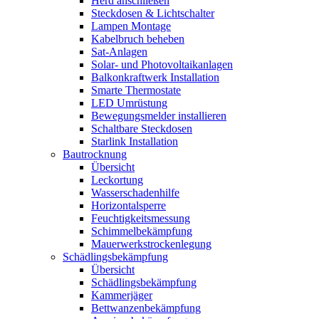
Herd anschließen
Steckdosen & Lichtschalter
Lampen Montage
Kabelbruch beheben
Sat-Anlagen
Solar- und Photovoltaikanlagen
Balkonkraftwerk Installation
Smarte Thermostate
LED Umrüstung
Bewegungsmelder installieren
Schaltbare Steckdosen
Starlink Installation
Bautrocknung
Übersicht
Leckortung
Wasserschadenhilfe
Horizontalsperre
Feuchtigkeitsmessung
Schimmelbekämpfung
Mauerwerkstrockenlegung
Schädlingsbekämpfung
Übersicht
Schädlingsbekämpfung
Kammerjäger
Bettwanzenbekämpfung