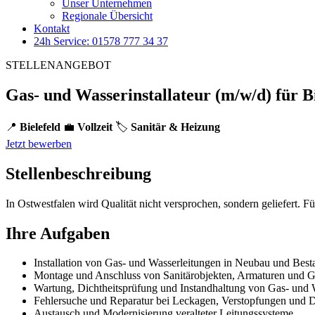
Unser Unternehmen
Regionale Übersicht
Kontakt
24h Service: 01578 777 34 37
STELLENANGEBOT
Gas- und Wasserinstallateur (m/w/d) für Bi
📍
Bielefeld
💼
Vollzeit
🏷️
Sanitär & Heizung
Jetzt bewerben
Stellenbeschreibung
In Ostwestfalen wird Qualität nicht versprochen, sondern geliefert. Fü
Ihre Aufgaben
Installation von Gas- und Wasserleitungen in Neubau und Best
Montage und Anschluss von Sanitärobjekten, Armaturen und G
Wartung, Dichtheitsprüfung und Instandhaltung von Gas- und W
Fehlersuche und Reparatur bei Leckagen, Verstopfungen und
Austausch und Modernisierung veralteter Leitungssysteme