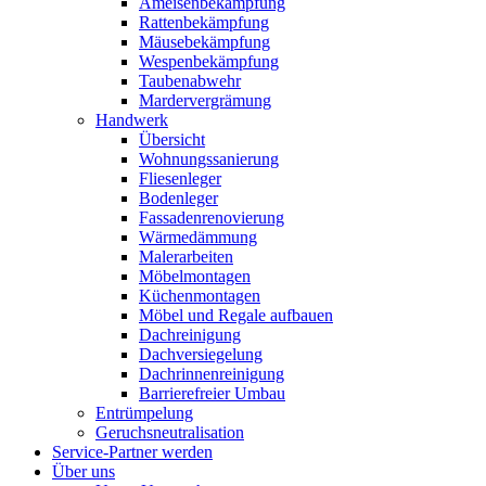
Ameisenbekämpfung
Rattenbekämpfung
Mäusebekämpfung
Wespenbekämpfung
Taubenabwehr
Mardervergrämung
Handwerk
Übersicht
Wohnungssanierung
Fliesenleger
Bodenleger
Fassadenrenovierung
Wärmedämmung
Malerarbeiten
Möbelmontagen
Küchenmontagen
Möbel und Regale aufbauen
Dachreinigung
Dachversiegelung
Dachrinnenreinigung
Barrierefreier Umbau
Entrümpelung
Geruchsneutralisation
Service-Partner werden
Über uns