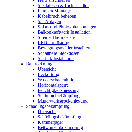
Herd anschließen
Steckdosen & Lichtschalter
Lampen Montage
Kabelbruch beheben
Sat-Anlagen
Solar- und Photovoltaikanlagen
Balkonkraftwerk Installation
Smarte Thermostate
LED Umrüstung
Bewegungsmelder installieren
Schaltbare Steckdosen
Starlink Installation
Bautrocknung
Übersicht
Leckortung
Wasserschadenhilfe
Horizontalsperre
Feuchtigkeitsmessung
Schimmelbekämpfung
Mauerwerkstrockenlegung
Schädlingsbekämpfung
Übersicht
Schädlingsbekämpfung
Kammerjäger
Bettwanzenbekämpfung