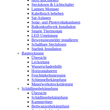
Herd anschließen
Steckdosen & Lichtschalter
Lampen Montage
Kabelbruch beheben
Sat-Anlagen
Solar- und Photovoltaikanlagen
Balkonkraftwerk Installation
Smarte Thermostate
LED Umrüstung
Bewegungsmelder installieren
Schaltbare Steckdosen
Starlink Installation
Bautrocknung
Übersicht
Leckortung
Wasserschadenhilfe
Horizontalsperre
Feuchtigkeitsmessung
Schimmelbekämpfung
Mauerwerkstrockenlegung
Schädlingsbekämpfung
Übersicht
Schädlingsbekämpfung
Kammerjäger
Bettwanzenbekämpfung