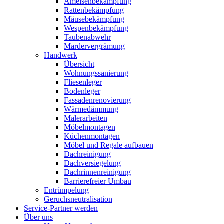
Ameisenbekämpfung
Rattenbekämpfung
Mäusebekämpfung
Wespenbekämpfung
Taubenabwehr
Mardervergrämung
Handwerk
Übersicht
Wohnungssanierung
Fliesenleger
Bodenleger
Fassadenrenovierung
Wärmedämmung
Malerarbeiten
Möbelmontagen
Küchenmontagen
Möbel und Regale aufbauen
Dachreinigung
Dachversiegelung
Dachrinnenreinigung
Barrierefreier Umbau
Entrümpelung
Geruchsneutralisation
Service-Partner werden
Über uns