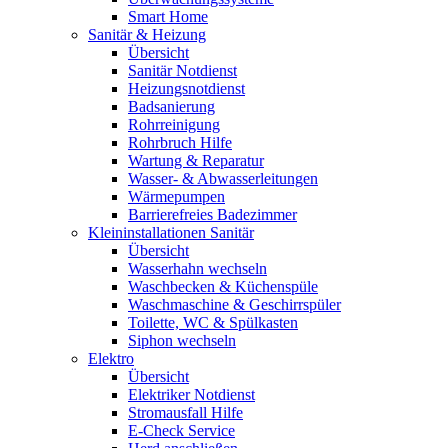
Smart Home
Sanitär & Heizung
Übersicht
Sanitär Notdienst
Heizungsnotdienst
Badsanierung
Rohrreinigung
Rohrbruch Hilfe
Wartung & Reparatur
Wasser- & Abwasserleitungen
Wärmepumpen
Barrierefreies Badezimmer
Kleininstallationen Sanitär
Übersicht
Wasserhahn wechseln
Waschbecken & Küchenspüle
Waschmaschine & Geschirrspüler
Toilette, WC & Spülkasten
Siphon wechseln
Elektro
Übersicht
Elektriker Notdienst
Stromausfall Hilfe
E-Check Service