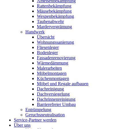
Ameisenbekämpfung
Rattenbekämpfung
Mäusebekämpfung
Wespenbekämpfung
Taubenabwehr
Mardervergrämung
Handwerk
Übersicht
Wohnungssanierung
Fliesenleger
Bodenleger
Fassadenrenovierung
Wärmedämmung
Malerarbeiten
Möbelmontagen
Küchenmontagen
Möbel und Regale aufbauen
Dachreinigung
Dachversiegelung
Dachrinnenreinigung
Barrierefreier Umbau
Entrümpelung
Geruchsneutralisation
Service-Partner werden
Über uns