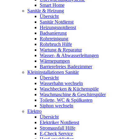
Smart Home
Sanitär & Heizung
Übersicht
Sanitär Notdienst
Heizungsnotdienst
Badsanierung
Rohrreinigung
Rohrbruch Hilfe
Wartung & Reparatur
Wasser- & Abwasserleitungen
Wärmepumpen
Barrierefreies Badezimmer
Kleininstallationen Sanitär
Übersicht
Wasserhahn wechseln
Waschbecken & Küchenspüle
Waschmaschine & Geschirrspüler
Toilette, WC & Spülkasten
Siphon wechseln
Elektro
Übersicht
Elektriker Notdienst
Stromausfall Hilfe
E-Check Service