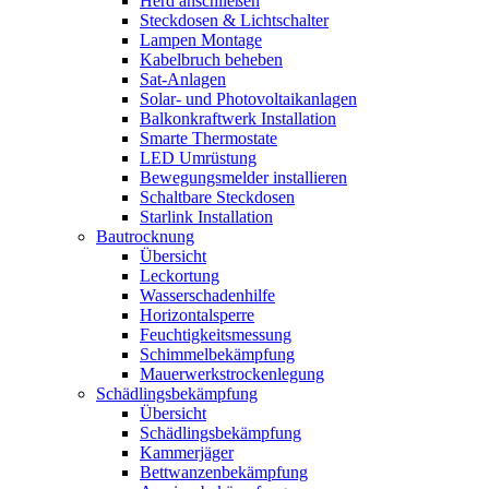
Herd anschließen
Steckdosen & Lichtschalter
Lampen Montage
Kabelbruch beheben
Sat-Anlagen
Solar- und Photovoltaikanlagen
Balkonkraftwerk Installation
Smarte Thermostate
LED Umrüstung
Bewegungsmelder installieren
Schaltbare Steckdosen
Starlink Installation
Bautrocknung
Übersicht
Leckortung
Wasserschadenhilfe
Horizontalsperre
Feuchtigkeitsmessung
Schimmelbekämpfung
Mauerwerkstrockenlegung
Schädlingsbekämpfung
Übersicht
Schädlingsbekämpfung
Kammerjäger
Bettwanzenbekämpfung