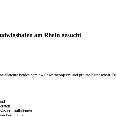
Ludwigshafen am Rhein gesucht
 Installateure beides bereit – Gewerbeobjekte und private Kundschaft
and
eräten
asserinstallationen
 Druckproblemen