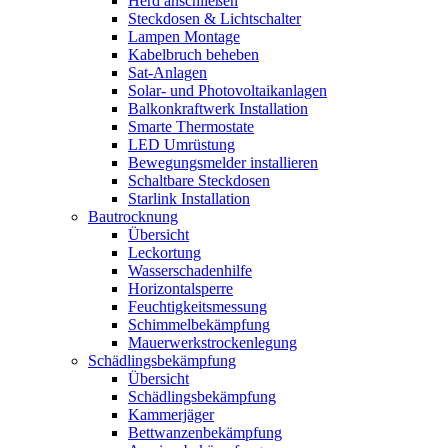
Herd anschließen
Steckdosen & Lichtschalter
Lampen Montage
Kabelbruch beheben
Sat-Anlagen
Solar- und Photovoltaikanlagen
Balkonkraftwerk Installation
Smarte Thermostate
LED Umrüstung
Bewegungsmelder installieren
Schaltbare Steckdosen
Starlink Installation
Bautrocknung
Übersicht
Leckortung
Wasserschadenhilfe
Horizontalsperre
Feuchtigkeitsmessung
Schimmelbekämpfung
Mauerwerkstrockenlegung
Schädlingsbekämpfung
Übersicht
Schädlingsbekämpfung
Kammerjäger
Bettwanzenbekämpfung