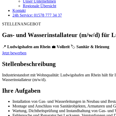
Unser Unternehmen
Regionale Übersicht
Kontakt
24h Service: 01578 777 34 37
STELLENANGEBOT
Gas- und Wasserinstallateur (m/w/d) für 
📍
Ludwigshafen am Rhein
💼
Vollzeit
🏷️
Sanitär & Heizung
Jetzt bewerben
Stellenbeschreibung
Industriestandort mit Wohnqualität: Ludwigshafen am Rhein hält für
Wasserinstallateur (m/w/d).
Ihre Aufgaben
Installation von Gas- und Wasserleitungen in Neubau und Best
Montage und Anschluss von Sanitärobjekten, Armaturen und G
Wartung, Dichtheitsprüfung und Instandhaltung von Gas- und W
Fehlersuche und Reparatur bei Leckagen, Verstopfungen und