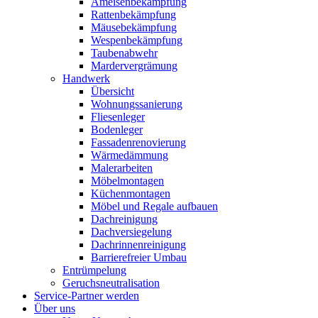
Ameisenbekämpfung
Rattenbekämpfung
Mäusebekämpfung
Wespenbekämpfung
Taubenabwehr
Mardervergrämung
Handwerk
Übersicht
Wohnungssanierung
Fliesenleger
Bodenleger
Fassadenrenovierung
Wärmedämmung
Malerarbeiten
Möbelmontagen
Küchenmontagen
Möbel und Regale aufbauen
Dachreinigung
Dachversiegelung
Dachrinnenreinigung
Barrierefreier Umbau
Entrümpelung
Geruchsneutralisation
Service-Partner werden
Über uns