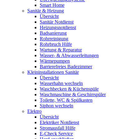
Smart Home
Sanitär & Heizung
Übersicht
Sanitär Notdienst
Heizungsnotdienst
Badsanierung
Rohrreinigung
Rohrbruch Hilfe
Wartung & Reparatur
Wasser- & Abwasserleitungen
Wärmepumpen
Barrierefreies Badezimmer
Kleininstallationen Sanitär
Übersicht
Wasserhahn wechseln
Waschbecken & Küchenspüle
Waschmaschine & Geschirrspüler
Toilette, WC & Spülkasten
Siphon wechseln
Elektro
Übersicht
Elektriker Notdienst
Stromausfall Hilfe
E-Check Service