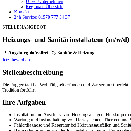
Unser Unternehmen
Regionale Übersicht
Kontakt
24h Service: 01578 777 34 37
STELLENANGEBOT
Heizungs- und Sanitärinstallateur (m/w/d)
📍
Augsburg
💼
Vollzeit
🏷️
Sanitär & Heizung
Jetzt bewerben
Stellenbeschreibung
Die Fuggerstadt hat Wohltätigkeit erfunden und Wasserkunst perfektio
Tradition fortführt.
Ihre Aufgaben
Installation und Anschluss von Heizungsanlagen, Heizkörpern 
Wartung und Instandhaltung von Heizsystemen, Thermen und 
Fehlerdiagnose und Reparatur bei Heizungsausfällen und Sanit
Badmodernisierung von der Rohinstallation bis zur Endmontag