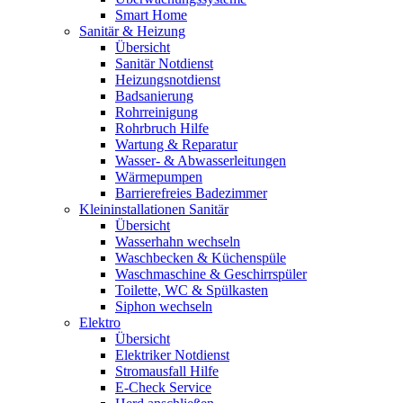
Smart Home
Sanitär & Heizung
Übersicht
Sanitär Notdienst
Heizungsnotdienst
Badsanierung
Rohrreinigung
Rohrbruch Hilfe
Wartung & Reparatur
Wasser- & Abwasserleitungen
Wärmepumpen
Barrierefreies Badezimmer
Kleininstallationen Sanitär
Übersicht
Wasserhahn wechseln
Waschbecken & Küchenspüle
Waschmaschine & Geschirrspüler
Toilette, WC & Spülkasten
Siphon wechseln
Elektro
Übersicht
Elektriker Notdienst
Stromausfall Hilfe
E-Check Service