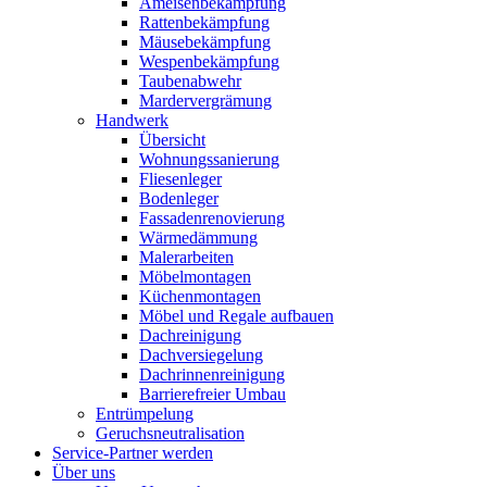
Ameisenbekämpfung
Rattenbekämpfung
Mäusebekämpfung
Wespenbekämpfung
Taubenabwehr
Mardervergrämung
Handwerk
Übersicht
Wohnungssanierung
Fliesenleger
Bodenleger
Fassadenrenovierung
Wärmedämmung
Malerarbeiten
Möbelmontagen
Küchenmontagen
Möbel und Regale aufbauen
Dachreinigung
Dachversiegelung
Dachrinnenreinigung
Barrierefreier Umbau
Entrümpelung
Geruchsneutralisation
Service-Partner werden
Über uns