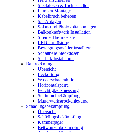
Herd anschließen
Steckdosen & Lichtschalter
Lampen Montage
Kabelbruch beheben
Sat-Anlagen
Solar- und Photovoltaikanlagen
Balkonkraftwerk Installation
Smarte Thermostate
LED Umrüstung
Bewegungsmelder installieren
Schaltbare Steckdosen
Starlink Installation
Bautrocknung
Übersicht
Leckortung
Wasserschadenhilfe
Horizontalsperre
Feuchtigkeitsmessung
Schimmelbekämpfung
Mauerwerkstrockenlegung
Schädlingsbekämpfung
Übersicht
Schädlingsbekämpfung
Kammerjäger
Bettwanzenbekämpfung