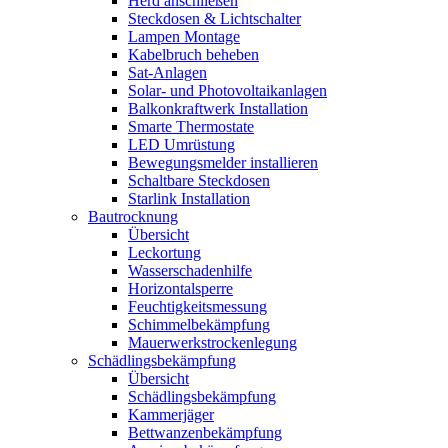
Herd anschließen
Steckdosen & Lichtschalter
Lampen Montage
Kabelbruch beheben
Sat-Anlagen
Solar- und Photovoltaikanlagen
Balkonkraftwerk Installation
Smarte Thermostate
LED Umrüstung
Bewegungsmelder installieren
Schaltbare Steckdosen
Starlink Installation
Bautrocknung
Übersicht
Leckortung
Wasserschadenhilfe
Horizontalsperre
Feuchtigkeitsmessung
Schimmelbekämpfung
Mauerwerkstrockenlegung
Schädlingsbekämpfung
Übersicht
Schädlingsbekämpfung
Kammerjäger
Bettwanzenbekämpfung