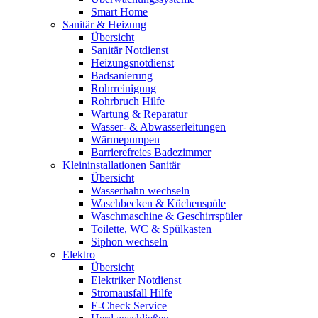
Smart Home
Sanitär & Heizung
Übersicht
Sanitär Notdienst
Heizungsnotdienst
Badsanierung
Rohrreinigung
Rohrbruch Hilfe
Wartung & Reparatur
Wasser- & Abwasserleitungen
Wärmepumpen
Barrierefreies Badezimmer
Kleininstallationen Sanitär
Übersicht
Wasserhahn wechseln
Waschbecken & Küchenspüle
Waschmaschine & Geschirrspüler
Toilette, WC & Spülkasten
Siphon wechseln
Elektro
Übersicht
Elektriker Notdienst
Stromausfall Hilfe
E-Check Service