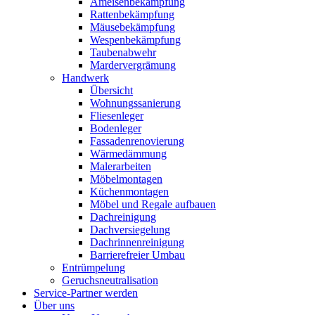
Ameisenbekämpfung
Rattenbekämpfung
Mäusebekämpfung
Wespenbekämpfung
Taubenabwehr
Mardervergrämung
Handwerk
Übersicht
Wohnungssanierung
Fliesenleger
Bodenleger
Fassadenrenovierung
Wärmedämmung
Malerarbeiten
Möbelmontagen
Küchenmontagen
Möbel und Regale aufbauen
Dachreinigung
Dachversiegelung
Dachrinnenreinigung
Barrierefreier Umbau
Entrümpelung
Geruchsneutralisation
Service-Partner werden
Über uns