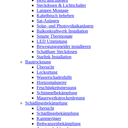
Herd anschließen
Steckdosen & Lichtschalter
Lampen Montage
Kabelbruch beheben
Sat-Anlagen
Solar- und Photovoltaikanlagen
Balkonkraftwerk Installation
Smarte Thermostate
LED Umrüstung
Bewegungsmelder installieren
Schaltbare Steckdosen
Starlink Installation
Bautrocknung
Übersicht
Leckortung
Wasserschadenhilfe
Horizontalsperre
Feuchtigkeitsmessung
Schimmelbekämpfung
Mauerwerkstrockenlegung
Schädlingsbekämpfung
Übersicht
Schädlingsbekämpfung
Kammerjäger
Bettwanzenbekämpfung