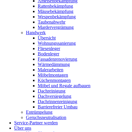
Ameisenbekämpfung
Rattenbekämpfung
Mäusebekämpfung
Wespenbekämpfung
Taubenabwehr
Mardervergrämung
Handwerk
Übersicht
Wohnungssanierung
Fliesenleger
Bodenleger
Fassadenrenovierung
Wärmedämmung
Malerarbeiten
Möbelmontagen
Küchenmontagen
Möbel und Regale aufbauen
Dachreinigung
Dachversiegelung
Dachrinnenreinigung
Barrierefreier Umbau
Entrümpelung
Geruchsneutralisation
Service-Partner werden
Über uns