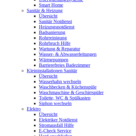
Smart Home
Sanitär & Heizung
Übersicht
Sanitär Notdienst
Heizungsnotdienst
Badsanierung
Rohrreinigung
Rohrbruch Hilfe
Wartung & Reparatur
Wasser- & Abwasserleitungen
Wärmepumpen
Barrierefreies Badezimmer
Kleininstallationen Sanitär
Übersicht
Wasserhahn wechseln
Waschbecken & Küchenspüle
Waschmaschine & Geschirrspüler
Toilette, WC & Spülkasten
Siphon wechseln
Elektro
Übersicht
Elektriker Notdienst
Stromausfall Hilfe
E-Check Service