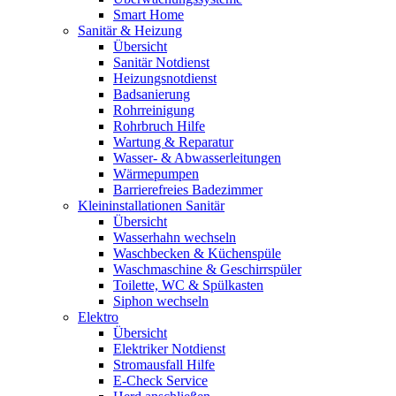
Smart Home
Sanitär & Heizung
Übersicht
Sanitär Notdienst
Heizungsnotdienst
Badsanierung
Rohrreinigung
Rohrbruch Hilfe
Wartung & Reparatur
Wasser- & Abwasserleitungen
Wärmepumpen
Barrierefreies Badezimmer
Kleininstallationen Sanitär
Übersicht
Wasserhahn wechseln
Waschbecken & Küchenspüle
Waschmaschine & Geschirrspüler
Toilette, WC & Spülkasten
Siphon wechseln
Elektro
Übersicht
Elektriker Notdienst
Stromausfall Hilfe
E-Check Service