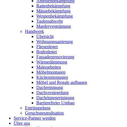
Ameisenbekämpfung
Rattenbekämpfung
Mäusebekämpfung
Wespenbekämpfung
Taubenabwehr
Mardervergrämung
Handwerk
Übersicht
Wohnungssanierung
Fliesenleger
Bodenleger
Fassadenrenovierung
Wärmedämmung
Malerarbeiten
Möbelmontagen
Küchenmontagen
Möbel und Regale aufbauen
Dachreinigung
Dachversiegelung
Dachrinnenreinigung
Barrierefreier Umbau
Entrümpelung
Geruchsneutralisation
Service-Partner werden
Über uns