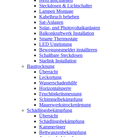
Herd anschließen
Steckdosen & Lichtschalter
Lampen Montage
Kabelbruch beheben
Sat-Anlagen
Solar- und Photovoltaikanlagen
Balkonkraftwerk Installation
Smarte Thermostate
LED Umrüstung
Bewegungsmelder installieren
Schaltbare Steckdosen
Starlink Installation
Bautrocknung
Übersicht
Leckortung
Wasserschadenhilfe
Horizontalsperre
Feuchtigkeitsmessung
Schimmelbekämpfung
Mauerwerkstrockenlegung
Schädlingsbekämpfung
Übersicht
Schädlingsbekämpfung
Kammerjäger
Bettwanzenbekämpfung