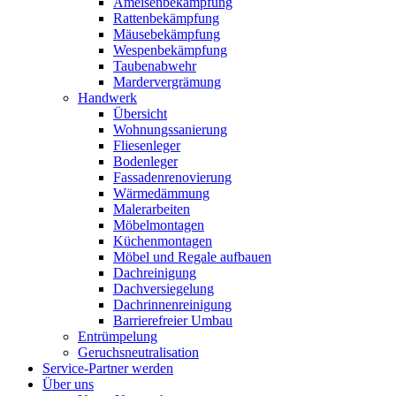
Ameisenbekämpfung
Rattenbekämpfung
Mäusebekämpfung
Wespenbekämpfung
Taubenabwehr
Mardervergrämung
Handwerk
Übersicht
Wohnungssanierung
Fliesenleger
Bodenleger
Fassadenrenovierung
Wärmedämmung
Malerarbeiten
Möbelmontagen
Küchenmontagen
Möbel und Regale aufbauen
Dachreinigung
Dachversiegelung
Dachrinnenreinigung
Barrierefreier Umbau
Entrümpelung
Geruchsneutralisation
Service-Partner werden
Über uns