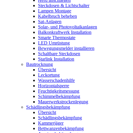
Herd anschließen
Steckdosen & Lichtschalter
Lampen Montage
Kabelbruch beheben
Sat-Anlagen
Solar- und Photovoltaikanlagen
Balkonkraftwerk Installation
Smarte Thermostate
LED Umrüstung
Bewegungsmelder installieren
Schaltbare Steckdosen
Starlink Installation
Bautrocknung
Übersicht
Leckortung
Wasserschadenhilfe
Horizontalsperre
Feuchtigkeitsmessung
Schimmelbekämpfung
Mauerwerkstrockenlegung
Schädlingsbekämpfung
Übersicht
Schädlingsbekämpfung
Kammerjäger
Bettwanzenbekämpfung