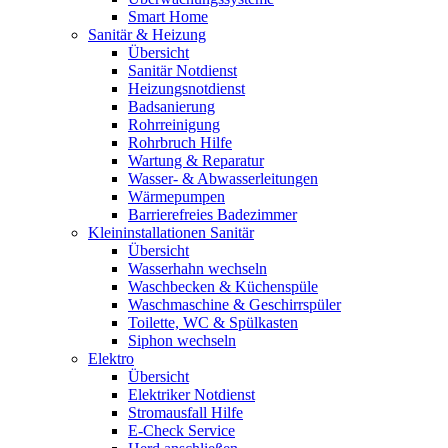
Smart Home
Sanitär & Heizung
Übersicht
Sanitär Notdienst
Heizungsnotdienst
Badsanierung
Rohrreinigung
Rohrbruch Hilfe
Wartung & Reparatur
Wasser- & Abwasserleitungen
Wärmepumpen
Barrierefreies Badezimmer
Kleininstallationen Sanitär
Übersicht
Wasserhahn wechseln
Waschbecken & Küchenspüle
Waschmaschine & Geschirrspüler
Toilette, WC & Spülkasten
Siphon wechseln
Elektro
Übersicht
Elektriker Notdienst
Stromausfall Hilfe
E-Check Service