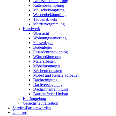
Ameisenbekämpfung
Rattenbekämpfung
Mäusebekämpfung
Wespenbekämpfung
Taubenabwehr
Mardervergrämung
Handwerk
Übersicht
Wohnungssanierung
Fliesenleger
Bodenleger
Fassadenrenovierung
Wärmedämmung
Malerarbeiten
Möbelmontagen
Küchenmontagen
Möbel und Regale aufbauen
Dachreinigung
Dachversiegelung
Dachrinnenreinigung
Barrierefreier Umbau
Entrümpelung
Geruchsneutralisation
Service-Partner werden
Über uns