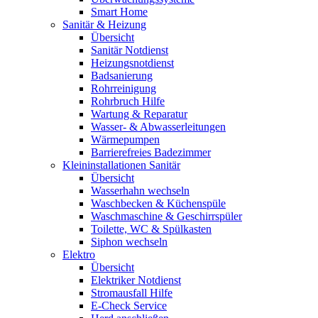
Smart Home
Sanitär & Heizung
Übersicht
Sanitär Notdienst
Heizungsnotdienst
Badsanierung
Rohrreinigung
Rohrbruch Hilfe
Wartung & Reparatur
Wasser- & Abwasserleitungen
Wärmepumpen
Barrierefreies Badezimmer
Kleininstallationen Sanitär
Übersicht
Wasserhahn wechseln
Waschbecken & Küchenspüle
Waschmaschine & Geschirrspüler
Toilette, WC & Spülkasten
Siphon wechseln
Elektro
Übersicht
Elektriker Notdienst
Stromausfall Hilfe
E-Check Service