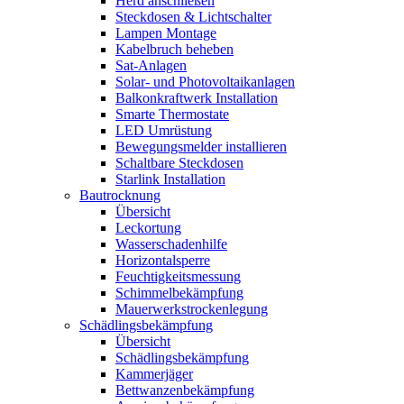
Herd anschließen
Steckdosen & Lichtschalter
Lampen Montage
Kabelbruch beheben
Sat-Anlagen
Solar- und Photovoltaikanlagen
Balkonkraftwerk Installation
Smarte Thermostate
LED Umrüstung
Bewegungsmelder installieren
Schaltbare Steckdosen
Starlink Installation
Bautrocknung
Übersicht
Leckortung
Wasserschadenhilfe
Horizontalsperre
Feuchtigkeitsmessung
Schimmelbekämpfung
Mauerwerkstrockenlegung
Schädlingsbekämpfung
Übersicht
Schädlingsbekämpfung
Kammerjäger
Bettwanzenbekämpfung