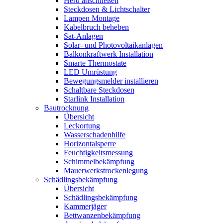
Herd anschließen
Steckdosen & Lichtschalter
Lampen Montage
Kabelbruch beheben
Sat-Anlagen
Solar- und Photovoltaikanlagen
Balkonkraftwerk Installation
Smarte Thermostate
LED Umrüstung
Bewegungsmelder installieren
Schaltbare Steckdosen
Starlink Installation
Bautrocknung
Übersicht
Leckortung
Wasserschadenhilfe
Horizontalsperre
Feuchtigkeitsmessung
Schimmelbekämpfung
Mauerwerkstrockenlegung
Schädlingsbekämpfung
Übersicht
Schädlingsbekämpfung
Kammerjäger
Bettwanzenbekämpfung