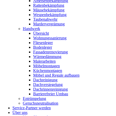
Ameisenbekämpfung
Rattenbekämpfung
Mäusebekämpfung
Wespenbekämpfung
Taubenabwehr
Mardervergrämung
Handwerk
Übersicht
Wohnungssanierung
Fliesenleger
Bodenleger
Fassadenrenovierung
Wärmedämmung
Malerarbeiten
Möbelmontagen
Küchenmontagen
Möbel und Regale aufbauen
Dachreinigung
Dachversiegelung
Dachrinnenreinigung
Barrierefreier Umbau
Entrümpelung
Geruchsneutralisation
Service-Partner werden
Über uns