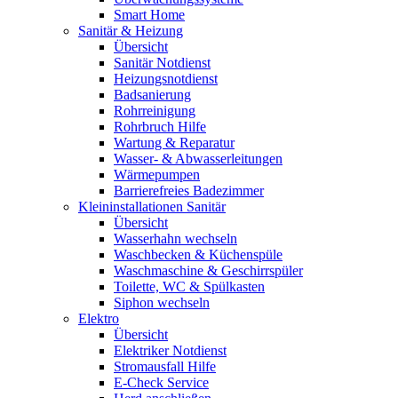
Smart Home
Sanitär & Heizung
Übersicht
Sanitär Notdienst
Heizungsnotdienst
Badsanierung
Rohrreinigung
Rohrbruch Hilfe
Wartung & Reparatur
Wasser- & Abwasserleitungen
Wärmepumpen
Barrierefreies Badezimmer
Kleininstallationen Sanitär
Übersicht
Wasserhahn wechseln
Waschbecken & Küchenspüle
Waschmaschine & Geschirrspüler
Toilette, WC & Spülkasten
Siphon wechseln
Elektro
Übersicht
Elektriker Notdienst
Stromausfall Hilfe
E-Check Service