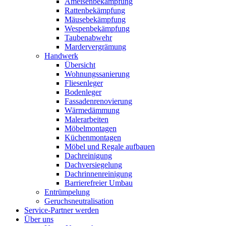
Ameisenbekämpfung
Rattenbekämpfung
Mäusebekämpfung
Wespenbekämpfung
Taubenabwehr
Mardervergrämung
Handwerk
Übersicht
Wohnungssanierung
Fliesenleger
Bodenleger
Fassadenrenovierung
Wärmedämmung
Malerarbeiten
Möbelmontagen
Küchenmontagen
Möbel und Regale aufbauen
Dachreinigung
Dachversiegelung
Dachrinnenreinigung
Barrierefreier Umbau
Entrümpelung
Geruchsneutralisation
Service-Partner werden
Über uns