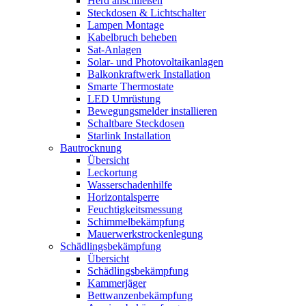
Herd anschließen
Steckdosen & Lichtschalter
Lampen Montage
Kabelbruch beheben
Sat-Anlagen
Solar- und Photovoltaikanlagen
Balkonkraftwerk Installation
Smarte Thermostate
LED Umrüstung
Bewegungsmelder installieren
Schaltbare Steckdosen
Starlink Installation
Bautrocknung
Übersicht
Leckortung
Wasserschadenhilfe
Horizontalsperre
Feuchtigkeitsmessung
Schimmelbekämpfung
Mauerwerkstrockenlegung
Schädlingsbekämpfung
Übersicht
Schädlingsbekämpfung
Kammerjäger
Bettwanzenbekämpfung