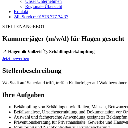
Unser Unternehmen
Regionale Übersicht
Kontakt
24h Service: 01578 777 34 37
STELLENANGEBOT
Kammerjäger (m/w/d) für Hagen gesucht
📍
Hagen
💼
Vollzeit
🏷️
Schädlingsbekämpfung
Jetzt bewerben
Stellenbeschreibung
Wo Stadt auf Sauerland trifft, treffen Kulturfolger auf Waldbewohn
Ihre Aufgaben
Bekämpfung von Schädlingen wie Ratten, Mäusen, Bettwanze
Befallsanalyse, Ursachenermittlung und Dokumentation vor Or
Auswahl und fachgerechte Anwendung geeigneter Bekämpfun
Präventionsberatung für Privathaushalte, Gewerbe und Hausv
Monitoring und Nachkontrollen zur Erfolgssicherung