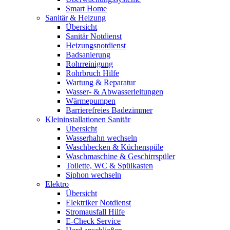
Smart Home
Sanitär & Heizung
Übersicht
Sanitär Notdienst
Heizungsnotdienst
Badsanierung
Rohrreinigung
Rohrbruch Hilfe
Wartung & Reparatur
Wasser- & Abwasserleitungen
Wärmepumpen
Barrierefreies Badezimmer
Kleininstallationen Sanitär
Übersicht
Wasserhahn wechseln
Waschbecken & Küchenspüle
Waschmaschine & Geschirrspüler
Toilette, WC & Spülkasten
Siphon wechseln
Elektro
Übersicht
Elektriker Notdienst
Stromausfall Hilfe
E-Check Service