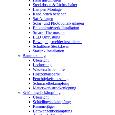
Herd anschließen
Steckdosen & Lichtschalter
Lampen Montage
Kabelbruch beheben
Sat-Anlagen
Solar- und Photovoltaikanlagen
Balkonkraftwerk Installation
Smarte Thermostate
LED Umrüstung
Bewegungsmelder installieren
Schaltbare Steckdosen
Starlink Installation
Bautrocknung
Übersicht
Leckortung
Wasserschadenhilfe
Horizontalsperre
Feuchtigkeitsmessung
Schimmelbekämpfung
Mauerwerkstrockenlegung
Schädlingsbekämpfung
Übersicht
Schädlingsbekämpfung
Kammerjäger
Bettwanzenbekämpfung