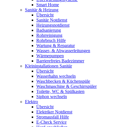
Smart Home
Sanitär & Heizung
Übersicht
Sanitär Notdienst
Heizungsnotdienst
Badsanierung
Rohrreinigung
Rohrbruch Hilfe
Wartung & Reparatur
Wasser- & Abwasserleitungen
Wärmepumpen
Barrierefreies Badezimmer
Kleininstallationen Sanitär
Übersicht
Wasserhahn wechseln
Waschbecken & Küchenspüle
Waschmaschine & Geschirrspüler
Toilette, WC & Spülkasten
Siphon wechseln
Elektro
Übersicht
Elektriker Notdienst
Stromausfall Hilfe
E-Check Service