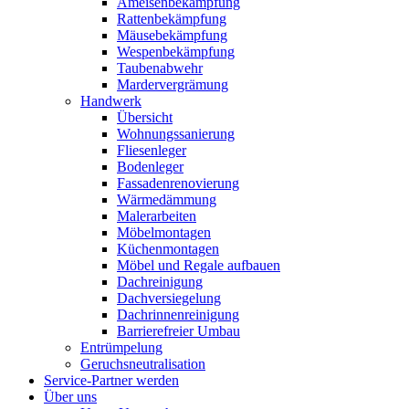
Ameisenbekämpfung
Rattenbekämpfung
Mäusebekämpfung
Wespenbekämpfung
Taubenabwehr
Mardervergrämung
Handwerk
Übersicht
Wohnungssanierung
Fliesenleger
Bodenleger
Fassadenrenovierung
Wärmedämmung
Malerarbeiten
Möbelmontagen
Küchenmontagen
Möbel und Regale aufbauen
Dachreinigung
Dachversiegelung
Dachrinnenreinigung
Barrierefreier Umbau
Entrümpelung
Geruchsneutralisation
Service-Partner werden
Über uns