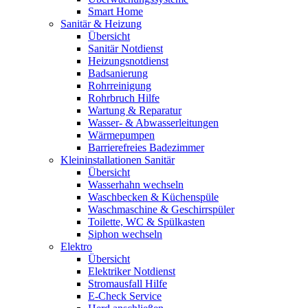
Smart Home
Sanitär & Heizung
Übersicht
Sanitär Notdienst
Heizungsnotdienst
Badsanierung
Rohrreinigung
Rohrbruch Hilfe
Wartung & Reparatur
Wasser- & Abwasserleitungen
Wärmepumpen
Barrierefreies Badezimmer
Kleininstallationen Sanitär
Übersicht
Wasserhahn wechseln
Waschbecken & Küchenspüle
Waschmaschine & Geschirrspüler
Toilette, WC & Spülkasten
Siphon wechseln
Elektro
Übersicht
Elektriker Notdienst
Stromausfall Hilfe
E-Check Service