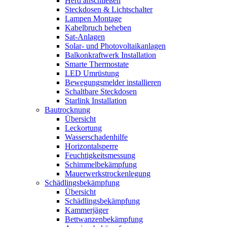
Herd anschließen
Steckdosen & Lichtschalter
Lampen Montage
Kabelbruch beheben
Sat-Anlagen
Solar- und Photovoltaikanlagen
Balkonkraftwerk Installation
Smarte Thermostate
LED Umrüstung
Bewegungsmelder installieren
Schaltbare Steckdosen
Starlink Installation
Bautrocknung
Übersicht
Leckortung
Wasserschadenhilfe
Horizontalsperre
Feuchtigkeitsmessung
Schimmelbekämpfung
Mauerwerkstrockenlegung
Schädlingsbekämpfung
Übersicht
Schädlingsbekämpfung
Kammerjäger
Bettwanzenbekämpfung