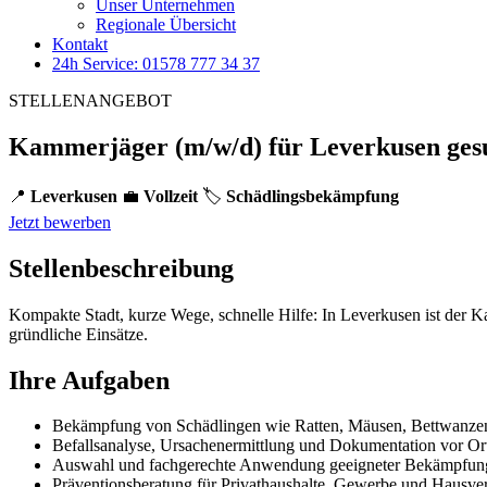
Unser Unternehmen
Regionale Übersicht
Kontakt
24h Service: 01578 777 34 37
STELLENANGEBOT
Kammerjäger (m/w/d) für Leverkusen ges
📍
Leverkusen
💼
Vollzeit
🏷️
Schädlingsbekämpfung
Jetzt bewerben
Stellenbeschreibung
Kompakte Stadt, kurze Wege, schnelle Hilfe: In Leverkusen ist der
gründliche Einsätze.
Ihre Aufgaben
Bekämpfung von Schädlingen wie Ratten, Mäusen, Bettwanze
Befallsanalyse, Ursachenermittlung und Dokumentation vor Or
Auswahl und fachgerechte Anwendung geeigneter Bekämpfun
Präventionsberatung für Privathaushalte, Gewerbe und Hausv