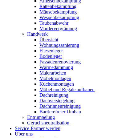
Ameisenbekämpfung
Rattenbekämpfung
Mäusebekämpfung
Wespenbekämpfung
Taubenabwehr
Mardervergrämung
Handwerk
Übersicht
Wohnungssanierung
Fliesenleger
Bodenleger
Fassadenrenovierung
Wärmedämmung
Malerarbeiten
Möbelmontagen
Küchenmontagen
Möbel und Regale aufbauen
Dachreinigung
Dachversiegelung
Dachrinnenreinigung
Barrierefreier Umbau
Entrümpelung
Geruchsneutralisation
Service-Partner werden
Über uns