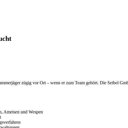
ucht
 Kammerjäger zügig vor Ort – wenn er zum Team gehört. Die Seibel G
n, Ameisen und Wespen
t
gsverfahren
erwaltungen