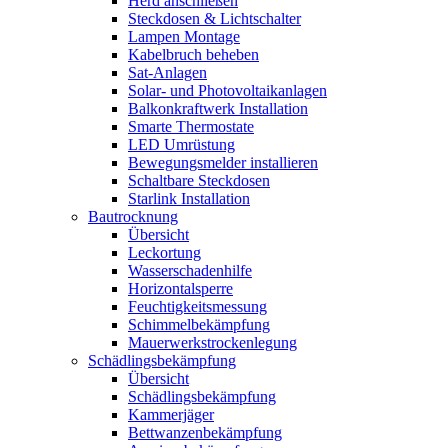
Herd anschließen
Steckdosen & Lichtschalter
Lampen Montage
Kabelbruch beheben
Sat-Anlagen
Solar- und Photovoltaikanlagen
Balkonkraftwerk Installation
Smarte Thermostate
LED Umrüstung
Bewegungsmelder installieren
Schaltbare Steckdosen
Starlink Installation
Bautrocknung
Übersicht
Leckortung
Wasserschadenhilfe
Horizontalsperre
Feuchtigkeitsmessung
Schimmelbekämpfung
Mauerwerkstrockenlegung
Schädlingsbekämpfung
Übersicht
Schädlingsbekämpfung
Kammerjäger
Bettwanzenbekämpfung