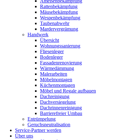
Ameisenbekämpfung
Rattenbekämpfung
Mäusebekämpfung
Wespenbekämpfung
Taubenabwehr
Mardervergrämung
Handwerk
Übersicht
Wohnungssanierung
Fliesenleger
Bodenleger
Fassadenrenovierung
Wärmedämmung
Malerarbeiten
Möbelmontagen
Küchenmontagen
Möbel und Regale aufbauen
Dachreinigung
Dachversiegelung
Dachrinnenreinigung
Barrierefreier Umbau
Entrümpelung
Geruchsneutralisation
Service-Partner werden
Über uns