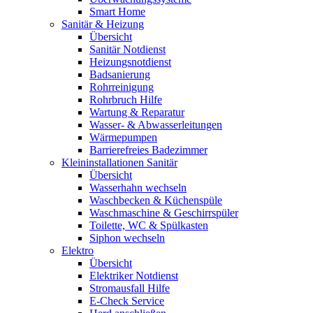
Smart Home
Sanitär & Heizung
Übersicht
Sanitär Notdienst
Heizungsnotdienst
Badsanierung
Rohrreinigung
Rohrbruch Hilfe
Wartung & Reparatur
Wasser- & Abwasserleitungen
Wärmepumpen
Barrierefreies Badezimmer
Kleininstallationen Sanitär
Übersicht
Wasserhahn wechseln
Waschbecken & Küchenspüle
Waschmaschine & Geschirrspüler
Toilette, WC & Spülkasten
Siphon wechseln
Elektro
Übersicht
Elektriker Notdienst
Stromausfall Hilfe
E-Check Service