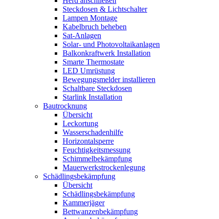
Herd anschließen
Steckdosen & Lichtschalter
Lampen Montage
Kabelbruch beheben
Sat-Anlagen
Solar- und Photovoltaikanlagen
Balkonkraftwerk Installation
Smarte Thermostate
LED Umrüstung
Bewegungsmelder installieren
Schaltbare Steckdosen
Starlink Installation
Bautrocknung
Übersicht
Leckortung
Wasserschadenhilfe
Horizontalsperre
Feuchtigkeitsmessung
Schimmelbekämpfung
Mauerwerkstrockenlegung
Schädlingsbekämpfung
Übersicht
Schädlingsbekämpfung
Kammerjäger
Bettwanzenbekämpfung