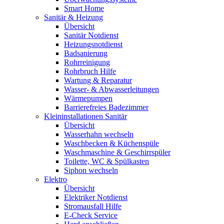
Smart Home
Sanitär & Heizung
Übersicht
Sanitär Notdienst
Heizungsnotdienst
Badsanierung
Rohrreinigung
Rohrbruch Hilfe
Wartung & Reparatur
Wasser- & Abwasserleitungen
Wärmepumpen
Barrierefreies Badezimmer
Kleininstallationen Sanitär
Übersicht
Wasserhahn wechseln
Waschbecken & Küchenspüle
Waschmaschine & Geschirrspüler
Toilette, WC & Spülkasten
Siphon wechseln
Elektro
Übersicht
Elektriker Notdienst
Stromausfall Hilfe
E-Check Service