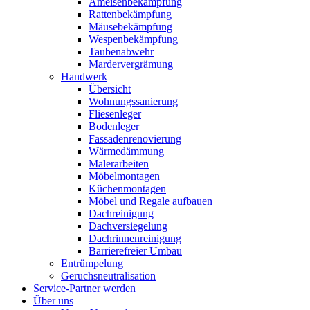
Ameisenbekämpfung
Rattenbekämpfung
Mäusebekämpfung
Wespenbekämpfung
Taubenabwehr
Mardervergrämung
Handwerk
Übersicht
Wohnungssanierung
Fliesenleger
Bodenleger
Fassadenrenovierung
Wärmedämmung
Malerarbeiten
Möbelmontagen
Küchenmontagen
Möbel und Regale aufbauen
Dachreinigung
Dachversiegelung
Dachrinnenreinigung
Barrierefreier Umbau
Entrümpelung
Geruchsneutralisation
Service-Partner werden
Über uns