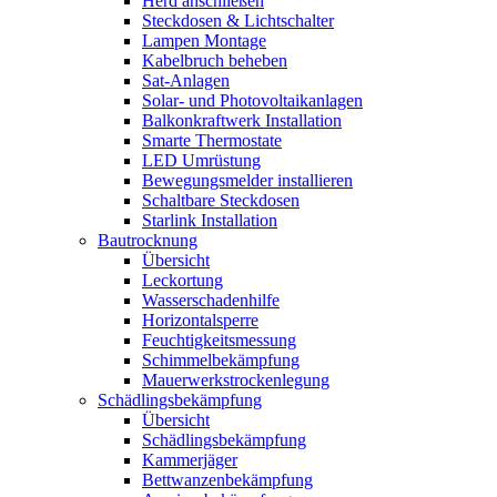
Herd anschließen
Steckdosen & Lichtschalter
Lampen Montage
Kabelbruch beheben
Sat-Anlagen
Solar- und Photovoltaikanlagen
Balkonkraftwerk Installation
Smarte Thermostate
LED Umrüstung
Bewegungsmelder installieren
Schaltbare Steckdosen
Starlink Installation
Bautrocknung
Übersicht
Leckortung
Wasserschadenhilfe
Horizontalsperre
Feuchtigkeitsmessung
Schimmelbekämpfung
Mauerwerkstrockenlegung
Schädlingsbekämpfung
Übersicht
Schädlingsbekämpfung
Kammerjäger
Bettwanzenbekämpfung