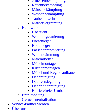
Ameisenbekämpfung
Rattenbekämpfung
Mäusebekämpfung
Wespenbekämpfung
Taubenabwehr
Mardervergrämung
Handwerk
Übersicht
Wohnungssanierung
Fliesenleger
Bodenleger
Fassadenrenovierung
Wärmedämmung
Malerarbeiten
Möbelmontagen
Küchenmontagen
Möbel und Regale aufbauen
Dachreinigung
Dachversiegelung
Dachrinnenreinigung
Barrierefreier Umbau
Entrümpelung
Geruchsneutralisation
Service-Partner werden
Über uns