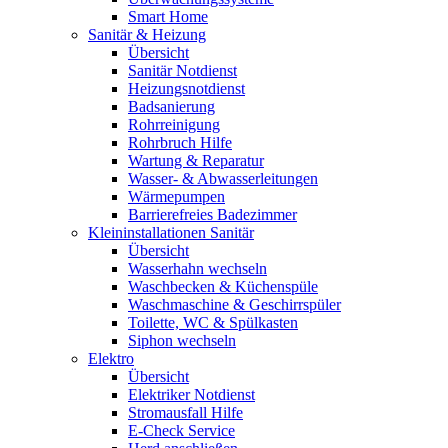
Smart Home
Sanitär & Heizung
Übersicht
Sanitär Notdienst
Heizungsnotdienst
Badsanierung
Rohrreinigung
Rohrbruch Hilfe
Wartung & Reparatur
Wasser- & Abwasserleitungen
Wärmepumpen
Barrierefreies Badezimmer
Kleininstallationen Sanitär
Übersicht
Wasserhahn wechseln
Waschbecken & Küchenspüle
Waschmaschine & Geschirrspüler
Toilette, WC & Spülkasten
Siphon wechseln
Elektro
Übersicht
Elektriker Notdienst
Stromausfall Hilfe
E-Check Service