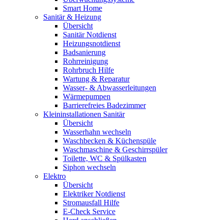
Smart Home
Sanitär & Heizung
Übersicht
Sanitär Notdienst
Heizungsnotdienst
Badsanierung
Rohrreinigung
Rohrbruch Hilfe
Wartung & Reparatur
Wasser- & Abwasserleitungen
Wärmepumpen
Barrierefreies Badezimmer
Kleininstallationen Sanitär
Übersicht
Wasserhahn wechseln
Waschbecken & Küchenspüle
Waschmaschine & Geschirrspüler
Toilette, WC & Spülkasten
Siphon wechseln
Elektro
Übersicht
Elektriker Notdienst
Stromausfall Hilfe
E-Check Service