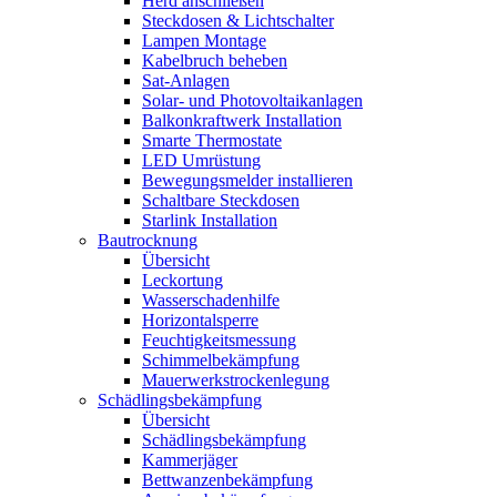
Herd anschließen
Steckdosen & Lichtschalter
Lampen Montage
Kabelbruch beheben
Sat-Anlagen
Solar- und Photovoltaikanlagen
Balkonkraftwerk Installation
Smarte Thermostate
LED Umrüstung
Bewegungsmelder installieren
Schaltbare Steckdosen
Starlink Installation
Bautrocknung
Übersicht
Leckortung
Wasserschadenhilfe
Horizontalsperre
Feuchtigkeitsmessung
Schimmelbekämpfung
Mauerwerkstrockenlegung
Schädlingsbekämpfung
Übersicht
Schädlingsbekämpfung
Kammerjäger
Bettwanzenbekämpfung