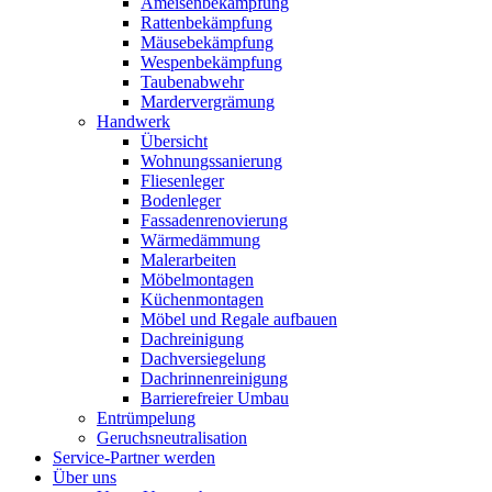
Ameisenbekämpfung
Rattenbekämpfung
Mäusebekämpfung
Wespenbekämpfung
Taubenabwehr
Mardervergrämung
Handwerk
Übersicht
Wohnungssanierung
Fliesenleger
Bodenleger
Fassadenrenovierung
Wärmedämmung
Malerarbeiten
Möbelmontagen
Küchenmontagen
Möbel und Regale aufbauen
Dachreinigung
Dachversiegelung
Dachrinnenreinigung
Barrierefreier Umbau
Entrümpelung
Geruchsneutralisation
Service-Partner werden
Über uns