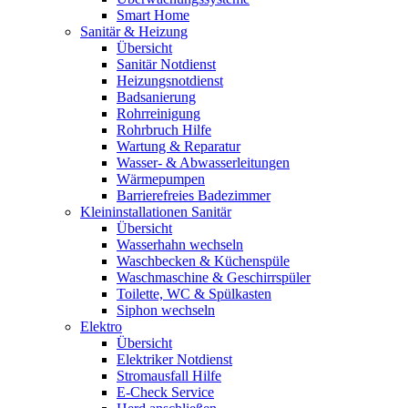
Smart Home
Sanitär & Heizung
Übersicht
Sanitär Notdienst
Heizungsnotdienst
Badsanierung
Rohrreinigung
Rohrbruch Hilfe
Wartung & Reparatur
Wasser- & Abwasserleitungen
Wärmepumpen
Barrierefreies Badezimmer
Kleininstallationen Sanitär
Übersicht
Wasserhahn wechseln
Waschbecken & Küchenspüle
Waschmaschine & Geschirrspüler
Toilette, WC & Spülkasten
Siphon wechseln
Elektro
Übersicht
Elektriker Notdienst
Stromausfall Hilfe
E-Check Service