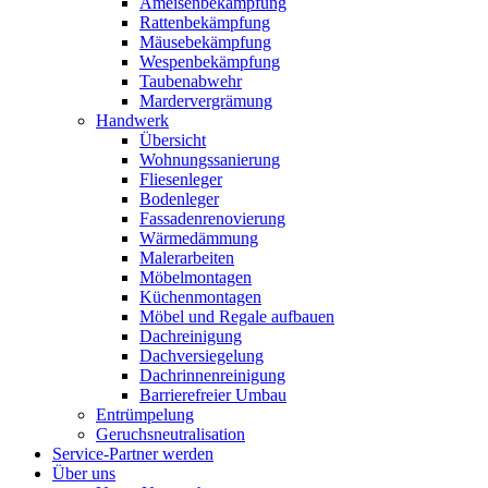
Ameisenbekämpfung
Rattenbekämpfung
Mäusebekämpfung
Wespenbekämpfung
Taubenabwehr
Mardervergrämung
Handwerk
Übersicht
Wohnungssanierung
Fliesenleger
Bodenleger
Fassadenrenovierung
Wärmedämmung
Malerarbeiten
Möbelmontagen
Küchenmontagen
Möbel und Regale aufbauen
Dachreinigung
Dachversiegelung
Dachrinnenreinigung
Barrierefreier Umbau
Entrümpelung
Geruchsneutralisation
Service-Partner werden
Über uns