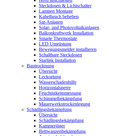
Herd anschließen
Steckdosen & Lichtschalter
Lampen Montage
Kabelbruch beheben
Sat-Anlagen
Solar- und Photovoltaikanlagen
Balkonkraftwerk Installation
Smarte Thermostate
LED Umrüstung
Bewegungsmelder installieren
Schaltbare Steckdosen
Starlink Installation
Bautrocknung
Übersicht
Leckortung
Wasserschadenhilfe
Horizontalsperre
Feuchtigkeitsmessung
Schimmelbekämpfung
Mauerwerkstrockenlegung
Schädlingsbekämpfung
Übersicht
Schädlingsbekämpfung
Kammerjäger
Bettwanzenbekämpfung