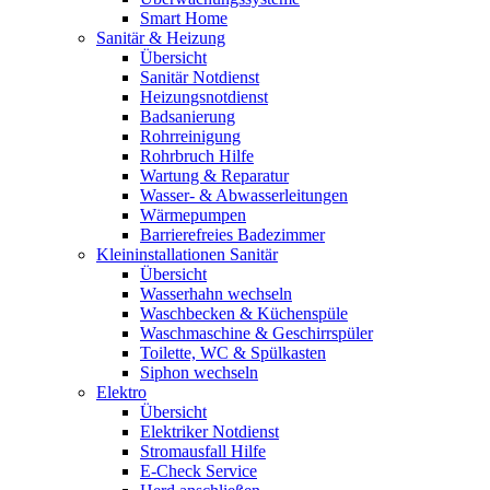
Smart Home
Sanitär & Heizung
Übersicht
Sanitär Notdienst
Heizungsnotdienst
Badsanierung
Rohrreinigung
Rohrbruch Hilfe
Wartung & Reparatur
Wasser- & Abwasserleitungen
Wärmepumpen
Barrierefreies Badezimmer
Kleininstallationen Sanitär
Übersicht
Wasserhahn wechseln
Waschbecken & Küchenspüle
Waschmaschine & Geschirrspüler
Toilette, WC & Spülkasten
Siphon wechseln
Elektro
Übersicht
Elektriker Notdienst
Stromausfall Hilfe
E-Check Service