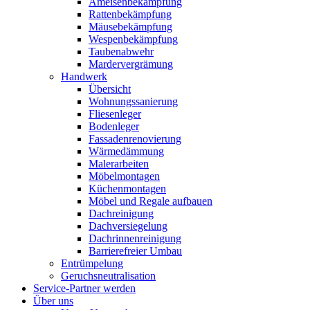
Ameisenbekämpfung
Rattenbekämpfung
Mäusebekämpfung
Wespenbekämpfung
Taubenabwehr
Mardervergrämung
Handwerk
Übersicht
Wohnungssanierung
Fliesenleger
Bodenleger
Fassadenrenovierung
Wärmedämmung
Malerarbeiten
Möbelmontagen
Küchenmontagen
Möbel und Regale aufbauen
Dachreinigung
Dachversiegelung
Dachrinnenreinigung
Barrierefreier Umbau
Entrümpelung
Geruchsneutralisation
Service-Partner werden
Über uns