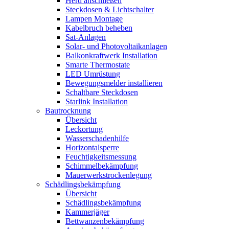
Herd anschließen
Steckdosen & Lichtschalter
Lampen Montage
Kabelbruch beheben
Sat-Anlagen
Solar- und Photovoltaikanlagen
Balkonkraftwerk Installation
Smarte Thermostate
LED Umrüstung
Bewegungsmelder installieren
Schaltbare Steckdosen
Starlink Installation
Bautrocknung
Übersicht
Leckortung
Wasserschadenhilfe
Horizontalsperre
Feuchtigkeitsmessung
Schimmelbekämpfung
Mauerwerkstrockenlegung
Schädlingsbekämpfung
Übersicht
Schädlingsbekämpfung
Kammerjäger
Bettwanzenbekämpfung