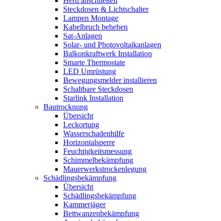
Herd anschließen
Steckdosen & Lichtschalter
Lampen Montage
Kabelbruch beheben
Sat-Anlagen
Solar- und Photovoltaikanlagen
Balkonkraftwerk Installation
Smarte Thermostate
LED Umrüstung
Bewegungsmelder installieren
Schaltbare Steckdosen
Starlink Installation
Bautrocknung
Übersicht
Leckortung
Wasserschadenhilfe
Horizontalsperre
Feuchtigkeitsmessung
Schimmelbekämpfung
Mauerwerkstrockenlegung
Schädlingsbekämpfung
Übersicht
Schädlingsbekämpfung
Kammerjäger
Bettwanzenbekämpfung