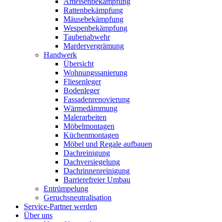
Ameisenbekämpfung
Rattenbekämpfung
Mäusebekämpfung
Wespenbekämpfung
Taubenabwehr
Mardervergrämung
Handwerk
Übersicht
Wohnungssanierung
Fliesenleger
Bodenleger
Fassadenrenovierung
Wärmedämmung
Malerarbeiten
Möbelmontagen
Küchenmontagen
Möbel und Regale aufbauen
Dachreinigung
Dachversiegelung
Dachrinnenreinigung
Barrierefreier Umbau
Entrümpelung
Geruchsneutralisation
Service-Partner werden
Über uns