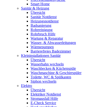
Smart Home
Sanitär & Heizung
Übersicht
Sanitär Notdienst
Heizungsnotdienst
Badsanierung
Rohrreinigung
Rohrbruch Hilfe
Wartung & Reparatur
Wasser- & Abwasserleitungen
Wärmepumpen
Barrierefreies Badezimmer
Kleininstallationen Sanitär
Übersicht
Wasserhahn wechseln
Waschbecken & Küchenspüle
Waschmaschine & Geschirrspüler
Toilette, WC & Spülkasten
Siphon wechseln
Elektro
Übersicht
Elektriker Notdienst
Stromausfall Hilfe
E-Check Service