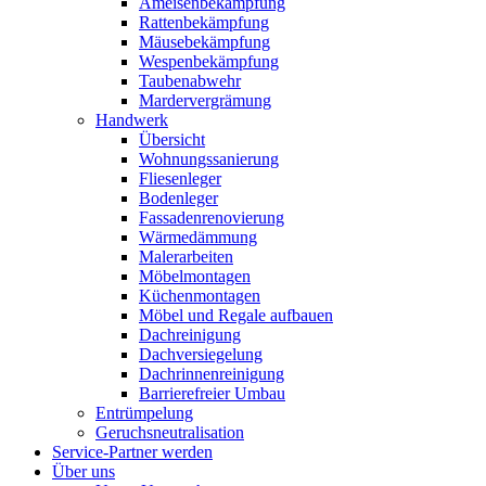
Ameisenbekämpfung
Rattenbekämpfung
Mäusebekämpfung
Wespenbekämpfung
Taubenabwehr
Mardervergrämung
Handwerk
Übersicht
Wohnungssanierung
Fliesenleger
Bodenleger
Fassadenrenovierung
Wärmedämmung
Malerarbeiten
Möbelmontagen
Küchenmontagen
Möbel und Regale aufbauen
Dachreinigung
Dachversiegelung
Dachrinnenreinigung
Barrierefreier Umbau
Entrümpelung
Geruchsneutralisation
Service-Partner werden
Über uns