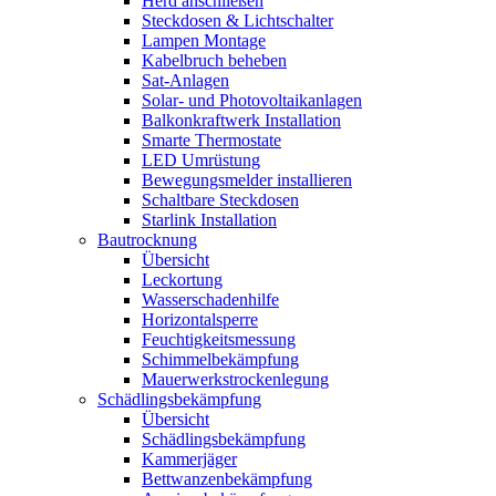
Herd anschließen
Steckdosen & Lichtschalter
Lampen Montage
Kabelbruch beheben
Sat-Anlagen
Solar- und Photovoltaikanlagen
Balkonkraftwerk Installation
Smarte Thermostate
LED Umrüstung
Bewegungsmelder installieren
Schaltbare Steckdosen
Starlink Installation
Bautrocknung
Übersicht
Leckortung
Wasserschadenhilfe
Horizontalsperre
Feuchtigkeitsmessung
Schimmelbekämpfung
Mauerwerkstrockenlegung
Schädlingsbekämpfung
Übersicht
Schädlingsbekämpfung
Kammerjäger
Bettwanzenbekämpfung