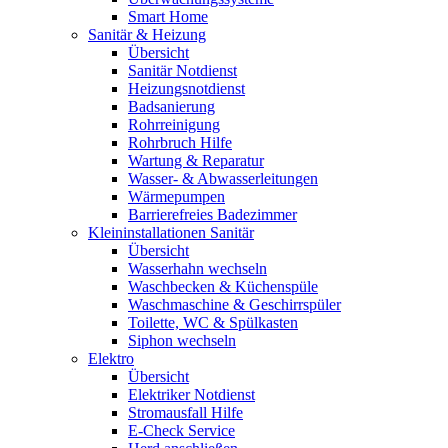
Smart Home
Sanitär & Heizung
Übersicht
Sanitär Notdienst
Heizungsnotdienst
Badsanierung
Rohrreinigung
Rohrbruch Hilfe
Wartung & Reparatur
Wasser- & Abwasserleitungen
Wärmepumpen
Barrierefreies Badezimmer
Kleininstallationen Sanitär
Übersicht
Wasserhahn wechseln
Waschbecken & Küchenspüle
Waschmaschine & Geschirrspüler
Toilette, WC & Spülkasten
Siphon wechseln
Elektro
Übersicht
Elektriker Notdienst
Stromausfall Hilfe
E-Check Service