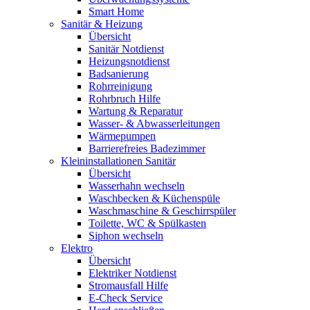
Smart Home
Sanitär & Heizung
Übersicht
Sanitär Notdienst
Heizungsnotdienst
Badsanierung
Rohrreinigung
Rohrbruch Hilfe
Wartung & Reparatur
Wasser- & Abwasserleitungen
Wärmepumpen
Barrierefreies Badezimmer
Kleininstallationen Sanitär
Übersicht
Wasserhahn wechseln
Waschbecken & Küchenspüle
Waschmaschine & Geschirrspüler
Toilette, WC & Spülkasten
Siphon wechseln
Elektro
Übersicht
Elektriker Notdienst
Stromausfall Hilfe
E-Check Service