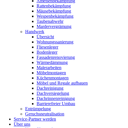
Ameisenbekämpfung
Rattenbekämpfung
Mäusebekämpfung
Wespenbekämpfung
Taubenabwehr
Mardervergrämung
Handwerk
Übersicht
Wohnungssanierung
Fliesenleger
Bodenleger
Fassadenrenovierung
Wärmedämmung
Malerarbeiten
Möbelmontagen
Küchenmontagen
Möbel und Regale aufbauen
Dachreinigung
Dachversiegelung
Dachrinnenreinigung
Barrierefreier Umbau
Entrümpelung
Geruchsneutralisation
Service-Partner werden
Über uns