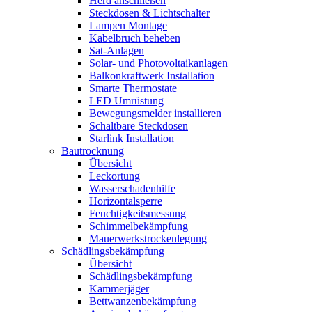
Herd anschließen
Steckdosen & Lichtschalter
Lampen Montage
Kabelbruch beheben
Sat-Anlagen
Solar- und Photovoltaikanlagen
Balkonkraftwerk Installation
Smarte Thermostate
LED Umrüstung
Bewegungsmelder installieren
Schaltbare Steckdosen
Starlink Installation
Bautrocknung
Übersicht
Leckortung
Wasserschadenhilfe
Horizontalsperre
Feuchtigkeitsmessung
Schimmelbekämpfung
Mauerwerkstrockenlegung
Schädlingsbekämpfung
Übersicht
Schädlingsbekämpfung
Kammerjäger
Bettwanzenbekämpfung