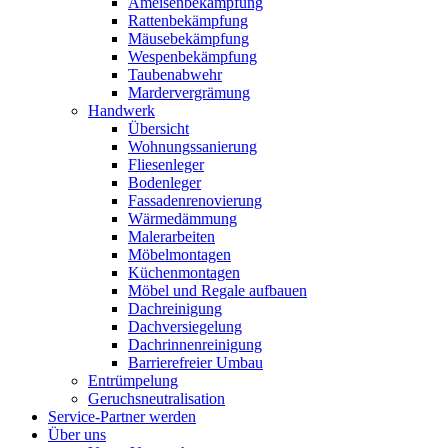
Ameisenbekämpfung
Rattenbekämpfung
Mäusebekämpfung
Wespenbekämpfung
Taubenabwehr
Mardervergrämung
Handwerk
Übersicht
Wohnungssanierung
Fliesenleger
Bodenleger
Fassadenrenovierung
Wärmedämmung
Malerarbeiten
Möbelmontagen
Küchenmontagen
Möbel und Regale aufbauen
Dachreinigung
Dachversiegelung
Dachrinnenreinigung
Barrierefreier Umbau
Entrümpelung
Geruchsneutralisation
Service-Partner werden
Über uns