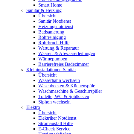
Smart Home
Sanitär & Heizung
Übersicht
Sanitär Notdienst
Heizungsnotdienst
Badsanierung
Rohrreinigung
Rohrbruch Hilfe
Wartung & Reparatur
Wasser- & Abwasserleitungen
Wärmepumpen
Barrierefreies Badezimmer
Kleininstallationen Sanitär
Übersicht
Wasserhahn wechseln
Waschbecken & Küchenspüle
Waschmaschine & Geschirrspüler
Toilette, WC & Spülkasten
Siphon wechseln
Elektro
Übersicht
Elektriker Notdienst
Stromausfall Hilfe
E-Check Service