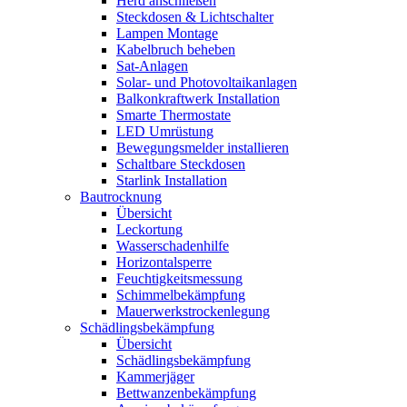
Herd anschließen
Steckdosen & Lichtschalter
Lampen Montage
Kabelbruch beheben
Sat-Anlagen
Solar- und Photovoltaikanlagen
Balkonkraftwerk Installation
Smarte Thermostate
LED Umrüstung
Bewegungsmelder installieren
Schaltbare Steckdosen
Starlink Installation
Bautrocknung
Übersicht
Leckortung
Wasserschadenhilfe
Horizontalsperre
Feuchtigkeitsmessung
Schimmelbekämpfung
Mauerwerkstrockenlegung
Schädlingsbekämpfung
Übersicht
Schädlingsbekämpfung
Kammerjäger
Bettwanzenbekämpfung